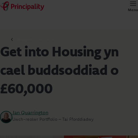
Menu
Newyddion masnachol
Get into Housing yn
cael buddsoddiad o
£60,000
Jan Quarrington
Uwch-reolwr Portffolio – Tai Fforddiadwy