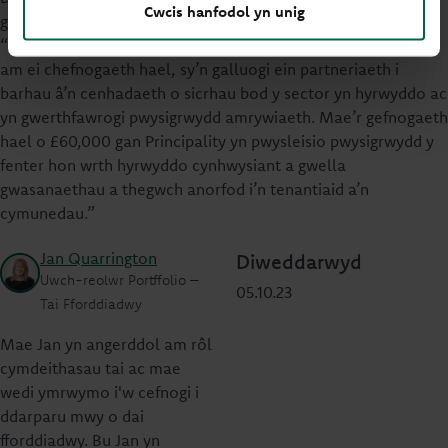
Cwcis hanfodol yn unig
gadael ei swydd a Chadeirydd Bwrdd Get into Housing:
“Rydym yn diolch o galon i Gymdeithas Adeiladu Principality
am ei chefnogaeth hael, sy’n galluogi ein partneriaeth i
barhau â’n cenhadaeth o sicrhau bod y sector yn hyrwyddo ac
yn gwerthfawrogi pwysigrwydd amrywiaeth. Mae’r gefnogaeth
hael o £60,000 gan Principality yn pwysleisio pwysigrwydd y
fenter hon wrth hyrwyddo cynhwysiant a gwella
gwasanaethau a thegwch anorfod i’n tenantiaid a’n
cymunedau.”
Jan Quarrington
Diweddarwyd
Uwch-reolwr Portffolio –
05.10.23
Tai Fforddiadwy
Mae Jan yn angerddol am rôl
cymdeithasau tai ac mae
wedi ymrwymo i'w cefnogi i
ddarparu mwy o dai
fforddiadwy. Bu Jan yn