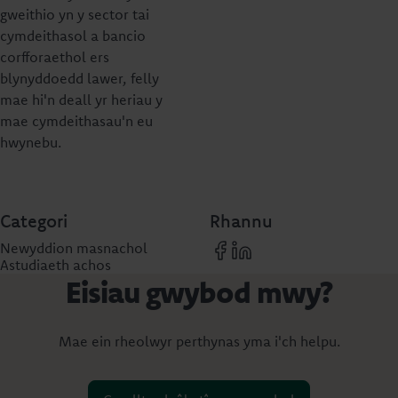
gweithio yn y sector tai
cymdeithasol a bancio
corfforaethol ers
blynyddoedd lawer, felly
mae hi'n deall yr heriau y
mae cymdeithasau'n eu
hwynebu.
Categori
Rhannu
Newyddion masnachol
Astudiaeth achos
Eisiau gwybod mwy?
Mae ein rheolwyr perthynas yma i'ch helpu.