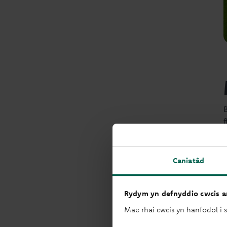
Caniatâd
Rydym yn defnyddio cwcis ar
Mae rhai cwcis yn hanfodol i 