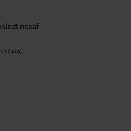
siect nesaf
Fforddiadwy