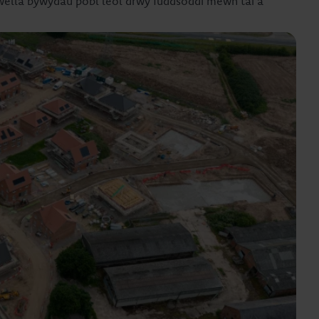
wella bywydau pobl leol drwy fuddsoddi mewn tai a