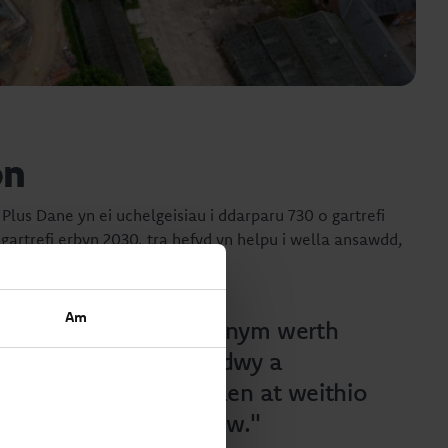
on
 Plus Dane yn ei uchelgeisiau i ddarparu 730 o gartrefi
 gartrefi erbyn 2030, tra hefyd yn helpu i wella ansawdd,
ality Masnachol:
Am
Plus Dane lle mae gennym werth
mwy o gartrefi fforddiadwy a
Rydym yn edrych ymlaen at weithio
hynas hirhoedlog â nhw."