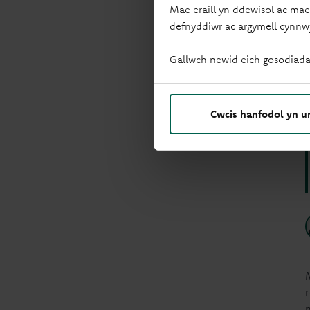
Mae eraill yn ddewisol ac mae
defnyddiwr ac argymell cynnw
Gallwch newid eich gosodiada
Cwcis hanfodol yn u