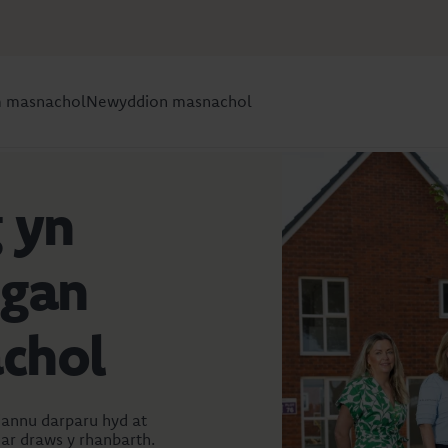
m masnachol
Newyddion masnachol
 yn
 gan
achol
iannu darparu hyd at
 ar draws y rhanbarth.