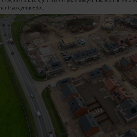
ymrwymo i ddatblygu cartrefi cynaliadwy o ansawdd uchel a g
mentrau cymunedol.