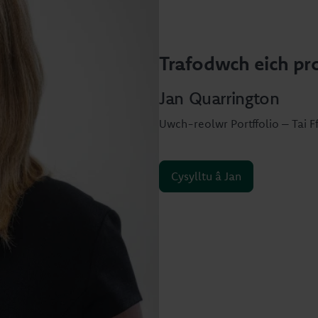
Trafodwch eich pro
Jan Quarrington
Uwch-reolwr Portffolio – Tai 
Cysylltu â Jan