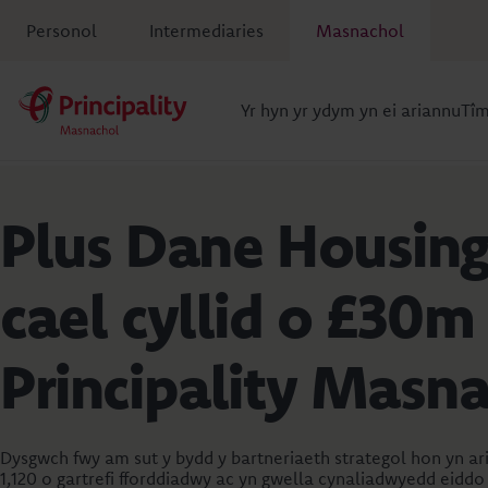
Personol
Intermediaries
Masnachol
Yr hyn yr ydym yn ei ariannu
Tî
Plus Dane Housing
cael cyllid o £30m
Principality Masn
Dysgwch fwy am sut y bydd y bartneriaeth strategol hon yn ar
1,120 o gartrefi fforddiadwy ac yn gwella cynaliadwyedd eiddo