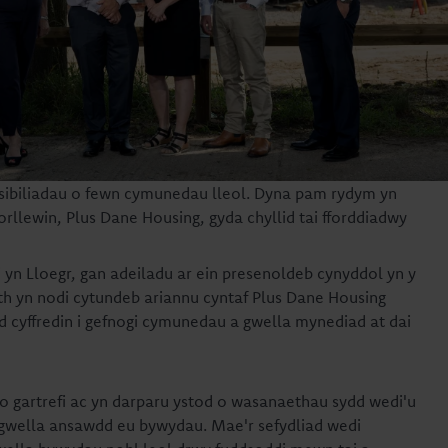
sibiliadau o fewn cymunedau lleol. Dyna pam rydym yn
orllewin, Plus Dane Housing, gyda chyllid tai fforddiadwy
 yn Lloegr, gan adeiladu ar ein presenoldeb cynyddol yn y
eth yn nodi cytundeb ariannu cyntaf Plus Dane Housing
 cyffredin i gefnogi cymunedau a gwella mynediad at dai
o gartrefi ac yn darparu ystod o wasanaethau sydd wedi'u
 a gwella ansawdd eu bywydau. Mae'r sefydliad wedi