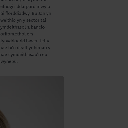
cefnogi i ddarparu mwy o
dai fforddiadwy. Bu Jan yn
weithio yn y sector tai
cymdeithasol a bancio
corfforaethol ers
blynyddoedd lawer, felly
ae hi'n deall yr heriau y
mae cymdeithasau'n eu
hwynebu.