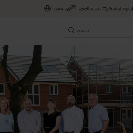
Saesneg
Cysylltu â ni
Preifatrwydd