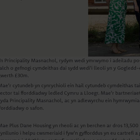
Yn Principality Masnachol, rydym wedi ymrwymo i adeiladu po
falch o gefnogi cymdeithas dai sydd wedi'i lleoli yn y Gogledd-
gwerth £30m.
Mae'r cytundeb yn cynrychioli ein hail cytundeb cymdeithas tai
sector tai fforddiadwy ledled Cymru a Lloegr. Mae'r bartneria
gyda Principality Masnachol, ac yn adlewyrchu ein hymrwymiad
fforddiadwy o safon.
Mae Plus Dane Housing yn rheoli ac yn berchen ar dros 13,500 
cynllunio i helpu cwsmeriaid i fyw'n gyfforddus yn eu cartrefi