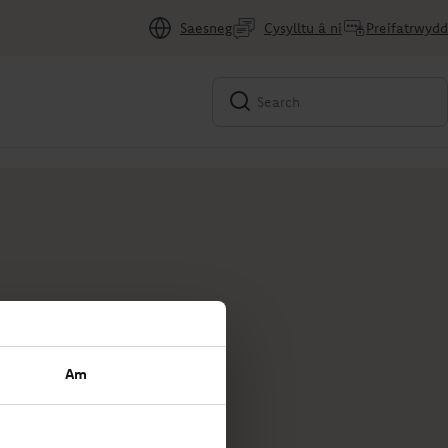
Saesneg
Cysylltu â ni
Preifatrwydd
Am
iaeth i
dau.