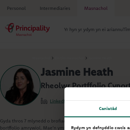
Personol
Intermediaries
Masnachol
Yr hyn yr ydym yn ei ariannu
Tî
Masnachol
Ein tîm masnachol
Jasmine Heath
Jasmine Heath
Rheolwr Portffolio Cyno
LinkedIn
Caniatâd
Gyda thros 7 mlynedd o brofiad mewn asiantiaeth tai, gan gy
Rydym yn defnyddio cwcis ar
bortffolio amrywiol. Mae'n ymfalchïo yn ei gallu i feithrin cy