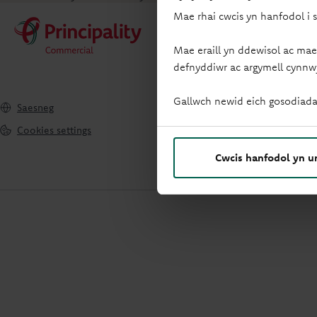
Mae rhai cwcis yn hanfodol i 
Mae eraill yn ddewisol ac mae
defnyddiwr ac argymell cynnw
Gallwch newid eich gosodiada
Saesneg
Cookies settings
Cwcis hanfodol yn u