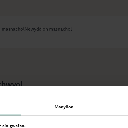
m masnachol
Newyddion masnachol
rthwyol
Manylion
nnwys eiddo masnachol, mae Jasmine yn dod ag egni a dealltwr
 ein gwefan.
dberthnasau cryf a pharhaol â chleientiaid a chyflawni canlynia