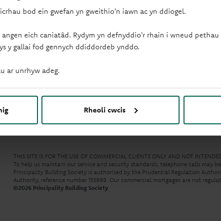
Dolenni cyflym
Cymorth
sicrhau bod ein gwefan yn gweithio'n iawn ac yn ddiogel.
Cyllid datblygu
Ein Rheolwyr Cysylltiadau
 angen eich caniatâd. Rydym yn defnyddio'r rhain i wneud pethau f
Cyllid buddsoddi
Hysbysiad preifatrwydd
ys y gallai fod gennych ddiddordeb ynddo.
Tai fforddiadwy
Map o'r wefan
Newyddion
u ar unrhyw adeg.
nig
Rheoli cwcis
THIS SITE IS FOR THE USE OF COMMERCIAL CLIENTS ONLY AND NOT INTEND
To help us maintain our service and security standards, telephone calls may b
Principality Building Society is authorised by the Prudential Regulation Autho
Authority, reference number 155998. Our commercial mortgages are not regulat
©
2026
Principality Building Society