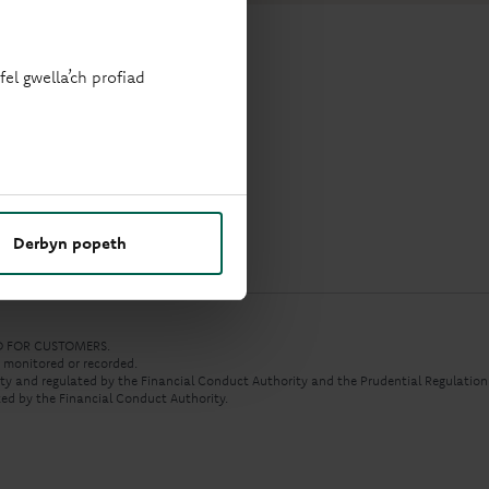
el gwella’ch profiad
Derbyn popeth
ED FOR CUSTOMERS.
e monitored or recorded.
rity and regulated by the Financial Conduct Authority and the Prudential Regulation
ed by the Financial Conduct Authority.