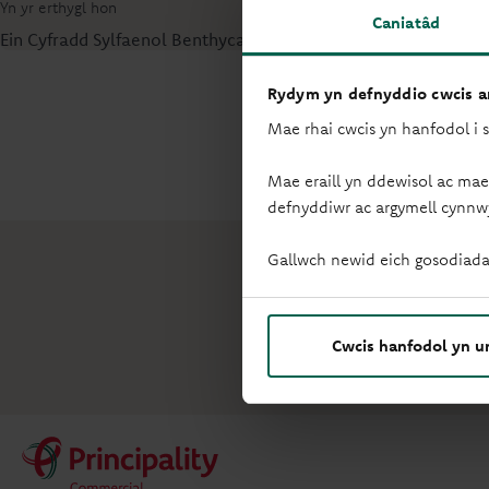
Yn yr erthygl hon
Caniatâd
Ein Cyfradd Sylfaenol Benthyca Masnachol
Rydym yn defnyddio cwcis ar
Mae rhai cwcis yn hanfodol i 
Mae eraill yn ddewisol ac mae
defnyddiwr ac argymell cynnw
Eisiau
Gallwch newid eich gosodiada
Mae ein rheol
Cwcis hanfodol yn u