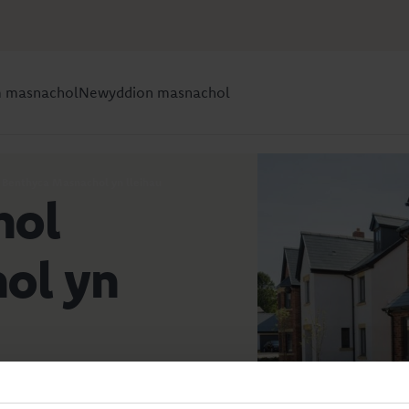
m masnachol
Newyddion masnachol
l Benthyca Masnachol yn lleihau
nol
ol yn