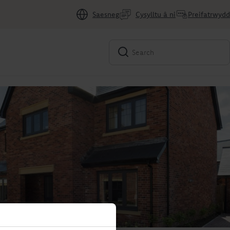
Saesneg
Cysylltu â ni
Preifatrwydd