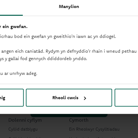
Ein Cyfradd Sylfaenol Be
Manylion
Yn dilyn y gostyngiad yng nghyfradd sylfaenol Banc Lloegr ar 1
Masnachol (CLBR) Cymdeithas Adeiladu Principality, sy’n berthn
 ein gwefan.
5.75% ar 1 Ionawr 2026.
sicrhau bod ein gwefan yn gweithio'n iawn ac yn ddiogel.
Awdur
Diweddarwyd
 angen eich caniatâd. Rydym yn defnyddio'r rhain i wneud pethau f
Principality Masnachol
22.12.25
ys y gallai fod gennych ddiddordeb ynddo.
 gwybod mwy?
u ar unrhyw adeg.
wyr perthynas yma i'ch helpu.
nig
Rheoli cwcis
Cysylltwch â'n tîm masnachol
Dolenni cyflym
Cymorth
Cyllid datblygu
Ein Rheolwyr Cysylltiadau