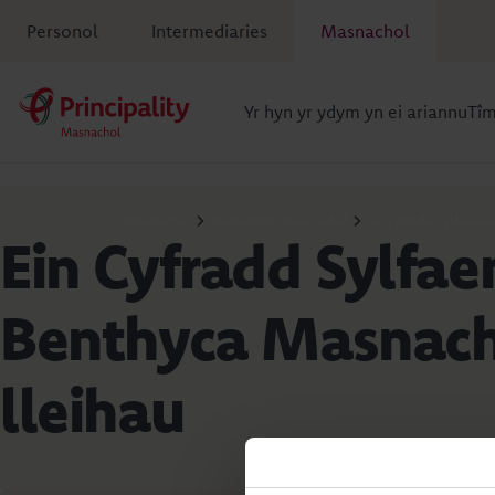
Personol
Intermediaries
Masnachol
Yr hyn yr ydym yn ei ariannu
Tî
Masnachol
Newyddion masnachol
Ein Cyfradd Sylfaeno
Ein Cyfradd Sylfae
Benthyca Masnach
lleihau