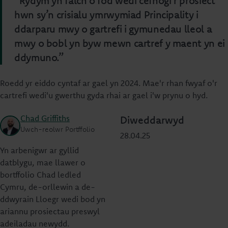
“Rydym yn falch o fod wedi cefnogi’r prosiect
hwn sy’n crisialu ymrwymiad Principality i
ddarparu mwy o gartrefi i gymunedau lleol a
mwy o bobl yn byw mewn cartref y maent yn ei
ddymuno.”
Roedd yr eiddo cyntaf ar gael yn 2024. Mae'r rhan fwyaf o'r
cartrefi wedi'u gwerthu gyda rhai ar gael i'w prynu o hyd.
Chad Griffiths
Diweddarwyd
Uwch-reolwr Portffolio
28.04.25
Yn arbenigwr ar gyllid
datblygu, mae llawer o
bortffolio Chad ledled
Cymru, de-orllewin a de-
ddwyrain Lloegr wedi bod yn
ariannu prosiectau preswyl
adeiladau newydd.