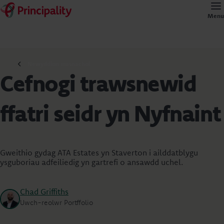
Menu
Newyddion masnachol
Cefnogi trawsnewid
ffatri seidr yn Nyfnaint
Gweithio gydag ATA Estates yn Staverton i ailddatblygu
ysguboriau adfeiliedig yn gartrefi o ansawdd uchel.
Chad Griffiths
Uwch-reolwr Portffolio