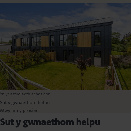
Yn yr astudiaeth achos hon
Sut y gwnaethom helpu
Mwy am y prosiect
Sut y gwnaethom helpu