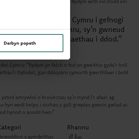
deithas Adeiladu Principality: “Rydym wrth ein bodd ein
Gronfa Cenedlaethau’r Dyfodol.”
 Sefydliad Cymunedol Cymru i gefnogi
elusennau ledled Cymru, sy’n gwneud
 heddiw ac am genedlaethau i ddod.”
Derbyn popeth
iladu Principality.
ol Cymru: “Rydym yn falch o fod yn gweithio gyda’r holl
ethau’r Dyfodol, gan ddarparu cymorth gwerthfawr i bobl
ystod amrywiol o brosiectau sy’n mynd i’r afael ag
hyn wedi helpu i sicrhau y gall grwpiau gwerin gwlad ac
fnod hynod o anodd hwn.”
Categori
Rhannu
Newyddion y gymdeithas