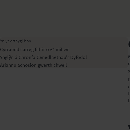
Yn yr erthygl hon
Cyrraedd carreg filltir o £1 miliwn
Ynglŷn â Chronfa Cenedlaethau'r Dyfodol
Ariannu achosion gwerth chweil