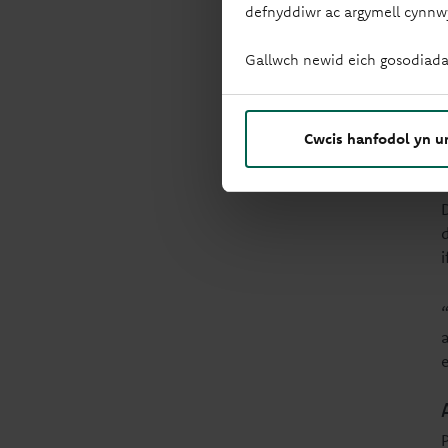
defnyddiwr ac argymell cynnw
Gallwch newid eich gosodiada
Cwcis hanfodol yn u