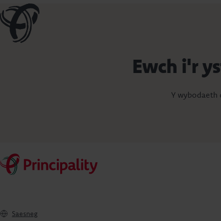
Ewch i'r y
Y wybodaeth d
Saesneg