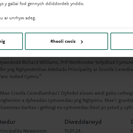
Dywedodd Tony Smith, Prif Swyddog Effaith a Llywodraethu Cym
ys y gallai fod gennych ddiddordeb ynddo.
bod wedi rhagori ar y garreg filltir o £1 miliwn a neilltuwyd i 
"Rydym yn falch o fod yn gweithio gyda
u ar unrhyw adeg.
gwaith anhygoel grwpiau cymunedol ac 
gwahaniaeth cadarnhaol i fywydau pobl
nig
Rheoli cwcis
Tony Smith, Prif Swyddog Effaith a Llywodraethu Cymdeithas Ade
Dywedodd Richard Williams, Prif Weithredwr Sefydliad Cymuned
dîm yng Nghymdeithas Adeiladu Principality ar Gronfa Cenedla
ifanc ledled Cymru.”
“Mae Cronfa Cenedlaethau’r Dyfodol eisoes wedi gallu cefnogi 
anghenion a dyheadau cymunedau yng Nghymru. Mae’r grantiau 
elusennau barhau i gefnogi eu cymunedau lleol yn ystod y cy
Awdur
Diweddarwyd
Principality Newsroom
15.01.24