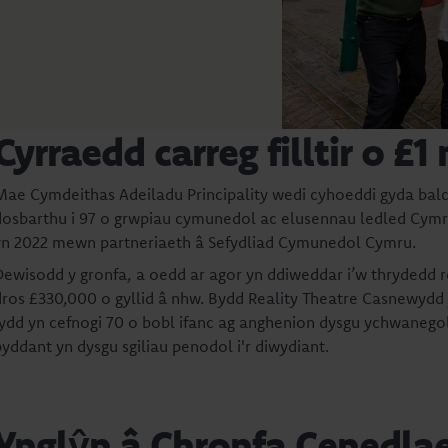
Cyrraedd carreg filltir o £1
Mae Cymdeithas Adeiladu Principality wedi cyhoeddi gyda balc
dosbarthu i 97 o grwpiau cymunedol ac elusennau ledled Cymru
yn 2022 mewn partneriaeth â Sefydliad Cymunedol Cymru.
Dewisodd y gronfa, a oedd ar agor yn ddiweddar i’w thrydedd r
dros £330,000 o gyllid â nhw. Bydd Reality Theatre Casnewydd y
fydd yn cefnogi 70 o bobl ifanc ag anghenion dysgu ychwaneg
byddant yn dysgu sgiliau penodol i'r diwydiant.
Ynglŷn â Chronfa Cenedla