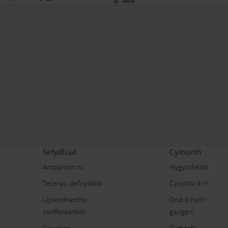
Sefydliad
Cymorth
Amdanom ni
Hygyrchedd
Telerau defnyddio
Cysylltu â ni
Llywodraethu
Dod o hyd i
corfforaethol
gangen