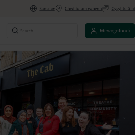
Saesneg
Chwilio am gangen
Cysylltu â ni
Mewngofnodi