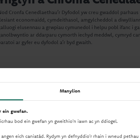
Nod Cronfa Cenedlaethau’r Dyfodol yw creu gwaddol parhaus d
llesiant economaidd, cymdeithasol, amgylcheddol a diwylliann
galluogi elusennau a grwpiau cymunedol i helpu pobl ifanc i ga
ganolbwyntio ar ddarparu cymorth iechyd meddwl, cymryd camau
aratoi ar gyfer eu dyfodol a’r byd gwaith.
Ariannu achosion gwerth 
Dywedodd Juls Benson, Rheolwr Prosiect Grŵp Buddiannau Cym
Manylion
wedi cael y grant hwn gan Gymdeithas Adeiladu Principality a f
phobl ifanc ag anghenion dysgu ychwanegol. Byddwn yn cyflw
perfformio a drama, gan gefnogi pobl ifanc i ddysgu sgiliau 
 ein gwefan.
cael fel arfer. Yn ogystal â hyn, byddwn yn cynnal clwb cymdei
sicrhau bod ein gwefan yn gweithio'n iawn ac yn ddiogel.
hwyl, ymarfer eu canu a dawnsio, a datblygu eu sgiliau cymde
chroesawgar.
 angen eich caniatâd. Rydym yn defnyddio'r rhain i wneud pethau f