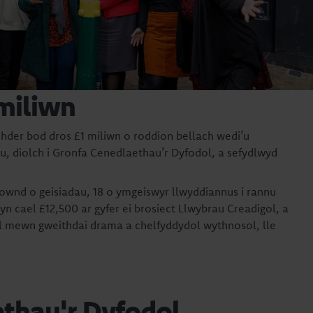
 miliwn
hder bod dros £1 miliwn o roddion bellach wedi’u
, diolch i Gronfa Cenedlaethau’r Dyfodol, a sefydlwyd
ownd o geisiadau, 18 o ymgeiswyr llwyddiannus i rannu
n cael £12,500 ar gyfer ei brosiect Llwybrau Creadigol, a
ol mewn gweithdai drama a chelfyddydol wythnosol, lle
ethau'r Dyfodol