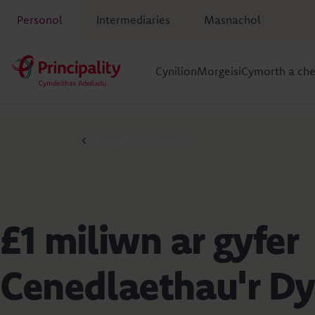
Personol
Intermediaries
Masnachol
Cynilion
Morgeisi
Cymorth a ch
Newyddion Principality
£1 miliwn ar gyfer
Cenedlaethau'r Dy