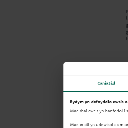
b
Caniatâd
Rydym yn defnyddio cwcis ar
Mae rhai cwcis yn hanfodol i 
Mae eraill yn ddewisol ac mae