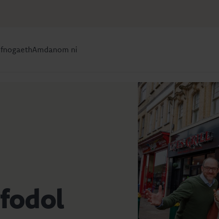
efnogaeth
Amdanom ni
fodol