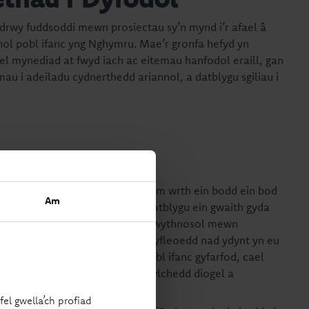
rwy fuddsoddi mewn prosiectau sy’n mynd i’r afael â
ol pobl ifanc yng Nghymru. Mae’r gronfa hefyd yn
el mynediad at fwyd iach ac eitemau hanfodol eraill, gan
 i adeiladu cydnerthedd ariannol, a datblygu sgiliau i
chweil
unedol Reality Theatre: “Rydym wrth ein bodd ein bod
Am
ydd yn ein galluogi i barhau a datblygu ein gwaith gyda
yno rhaglen newydd o sesiynau wythnosol mewn
newydd, magu hyder, a mwynhau cyfleoedd nad ydynt yn eu
thasol wythnosol newydd, i’r bobl ifanc gyfarfod, cael
ithasu yn gyffredinol mewn amgylchedd diogel a
el gwella’ch profiad