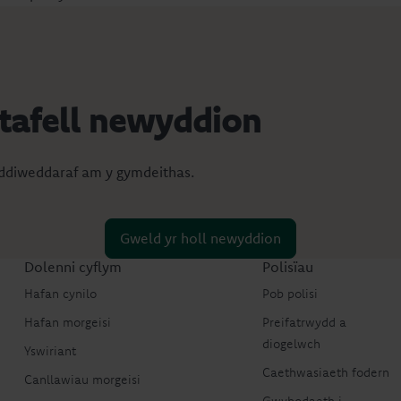
stafell newyddion
diweddaraf am y gymdeithas.
Gweld yr holl newyddion
Dolenni cyflym
Polisïau
Hafan cynilo
Pob polisi
Hafan morgeisi
Preifatrwydd a
diogelwch
Yswiriant
Caethwasiaeth fodern
Canllawiau morgeisi