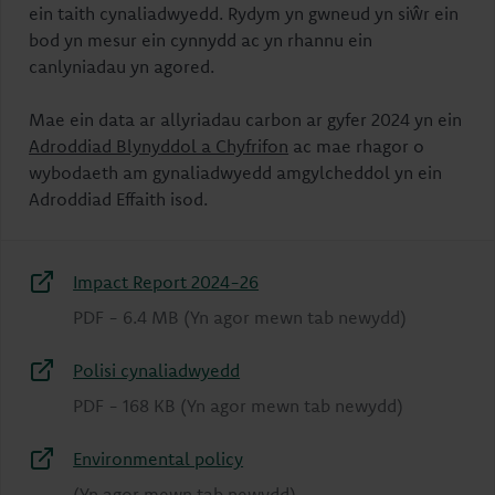
ein taith cynaliadwyedd. Rydym yn gwneud yn siŵr ein
bod yn mesur ein cynnydd ac yn rhannu ein
canlyniadau yn agored.
Mae ein data ar allyriadau carbon ar gyfer 2024 yn ein
Adroddiad Blynyddol a Chyfrifon
ac mae rhagor o
wybodaeth am gynaliadwyedd amgylcheddol yn ein
Adroddiad Effaith isod.
Impact Report 2024-26
PDF
-
6.4 MB
(Yn agor mewn tab newydd)
Polisi cynaliadwyedd
PDF
-
168 KB
(Yn agor mewn tab newydd)
Environmental policy
(Yn agor mewn tab newydd)