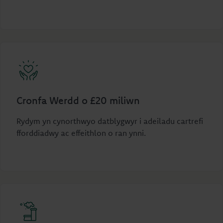
Cronfa Werdd o £20 miliwn
Rydym yn cynorthwyo datblygwyr i adeiladu cartrefi
fforddiadwy ac effeithlon o ran ynni.