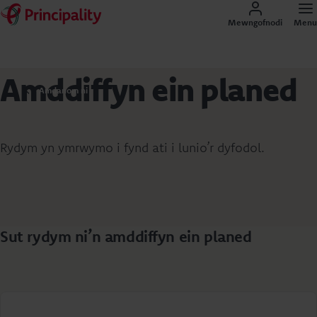
Mewngofnodi
Menu
Amddiffyn ein planed
Amdanom ni
Rydym yn ymrwymo i fynd ati i lunio’r dyfodol.
Sut rydym ni’n amddiffyn ein planed