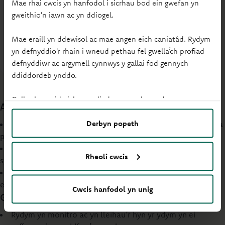
Mae rhai cwcis yn hanfodol i sicrhau bod ein gwefan yn
gweithio'n iawn ac yn ddiogel.
Mae eraill yn ddewisol ac mae angen eich caniatâd. Rydym
yn defnyddio'r rhain i wneud pethau fel gwella’ch profiad
defnyddiwr ac argymell cynnwys y gallai fod gennych
ddiddordeb ynddo.
Gallwch newid eich gosodiadau ar unrhyw adeg.
Arbed ynni
Derbyn popeth
Mae ein swyddfa yn defnyddio goleuadau, gwres, awyru, a
phŵer effeithlon o ran ynni.
Mae ein canghennau yn defnyddio goleuadau a
Rheoli cwcis
synwyryddion symudiadau LED ynni isel.
Bydd pob cerbyd diesel yn ein fflyd yn cael ei ddisodli
erbyn diwedd 2024.
Cwcis hanfodol yn unig
Gostwng gwastraff yn sylweddol
Rydym yn monitro ac yn lleihau’r hyn yr ydym yn ei