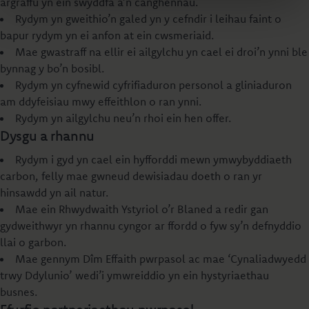
argraffu yn ein swyddfa a’n canghennau.
Rydym yn gweithio’n galed yn y cefndir i leihau faint o
bapur rydym yn ei anfon at ein cwsmeriaid.
Mae gwastraff na ellir ei ailgylchu yn cael ei droi’n ynni ble
bynnag y bo’n bosibl.
Rydym yn cyfnewid cyfrifiaduron personol a gliniaduron
am ddyfeisiau mwy effeithlon o ran ynni.
Rydym yn ailgylchu neu’n rhoi ein hen offer.
Dysgu a rhannu
Rydym i gyd yn cael ein hyfforddi mewn ymwybyddiaeth
carbon, felly mae gwneud dewisiadau doeth o ran yr
hinsawdd yn ail natur.
Mae ein Rhwydwaith Ystyriol o’r Blaned a redir gan
gydweithwyr yn rhannu cyngor ar ffordd o fyw sy’n defnyddio
llai o garbon.
Mae gennym Dîm Effaith pwrpasol ac mae ‘Cynaliadwyedd
trwy Ddylunio’ wedi’i ymwreiddio yn ein hystyriaethau
busnes.