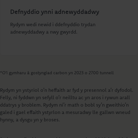
Defnyddio ynni adnewyddadwy
Rydym wedi newid i ddefnyddio trydan
adnewyddadwy a nwy gwyrdd.
*O'i gymharu â gostyngiad carbon yn 2023 o 2700 tunnell
Rydym yn ystyriol o’n heffaith ar fyd y presennol a’r dyfodol.
Felly, ni fyddwn yn sefyll o’r neilltu ac yn aros i rywun arall
ddatrys y broblem. Rydym ni’r math o bobl sy’n gweithio’n
galed i gael effaith ystyrlon a mesuradwy lle gallwn wneud
hynny, a dysgu yn y broses.