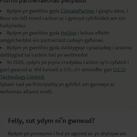
Ffurfio partneriaethau pwrpasol
Rydym yn gweithio gyda
ClimatePartner
i gasglu data, i
fesur ein hôl troed carbon ac i gymryd cyfrifoldeb am ein
hallyriadau.
Rydym yn gweithio gyda
Hellios
i leihau effaith
amgylcheddol ein partneriaid cadwyn gyflenwi.
Rydym yn gweithio gyda datblygwyr cynaliadwy i ariannu
datblygiad tai carbon isel yn weithredol
Yn 2025, rydym yn prynu credydau carbon sy'n cyfateb i
gael gwared ar 414 tunnell o CO₂ o'r atmosffer gan
O.C.O
Technology Limited.
Sylwer nad yw Principality yn gyfrifol am gynnwys ar
wefannau allanol eraill.
Felly, sut ydym ni’n gwneud?
Rydym yn ymrwymo i fod yn agored ac yn dryloyw am