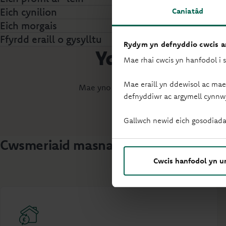
Eich cynilion
Caniatâd
Eich morgais
Ffyrdd eraill o gysylltu
Rydym yn defnyddio cwcis ar
Ydych chi wedi
Mae rhai cwcis yn hanfodol i 
Mae eraill yn ddewisol ac mae
Mae yno i'ch helpu i ddod o hyd i atebi
defnyddiwr ac argymell cynnw
Gallwch newid eich gosodiada
Cwsmeriaid masnachol ac ymarferwyr 
Cwcis hanfodol yn u