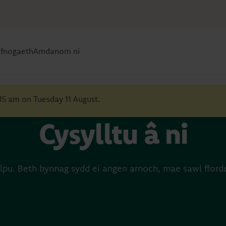
efnogaeth
Amdanom ni
:15 am on Tuesday 11 August.
Cysylltu â ni
pu. Beth bynnag sydd ei angen arnoch, mae sawl ffordd 