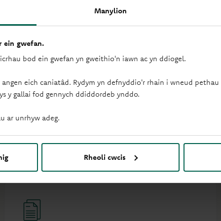
Manylion
 ein gwefan.
 bod i’n hwb cymorth?
sicrhau bod ein gwefan yn gweithio'n iawn ac yn ddiogel.
 angen eich caniatâd. Rydym yn defnyddio'r rhain i wneud pethau f
on i'ch cwestiynau am ein cynhyrchion a'n gwasanaethau.
ys y gallai fod gennych ddiddordeb ynddo.
u ar unrhyw adeg.
Mynd i’r hwb cymorth
cyfreithiol
nig
Rheoli cwcis