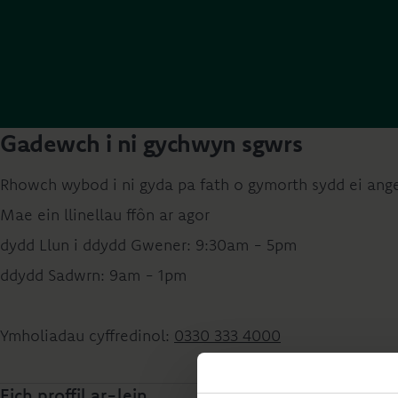
Gadewch i ni gychwyn sgwrs
Rhowch wybod i ni gyda pa fath o gymorth sydd ei angen
Mae ein llinellau ffôn ar agor
dydd Llun i ddydd Gwener: 9:30am - 5pm
ddydd Sadwrn: 9am - 1pm
Ymholiadau cyffredinol:
0330 333 4000
Eich proffil ar-lein