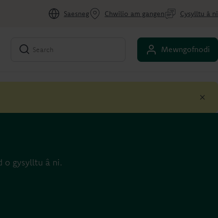
Saesneg
Chwilio am gangen
Cysylltu â ni
Mewngofnodi
o gysylltu â ni.