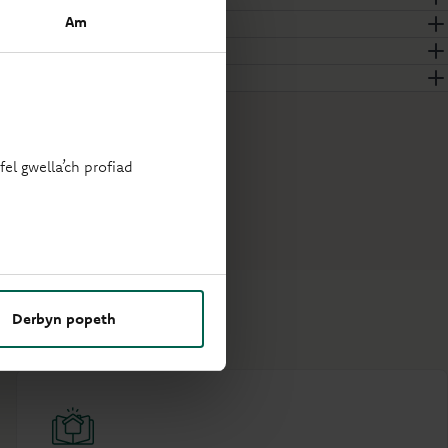
Am
el gwella’ch profiad
Derbyn popeth