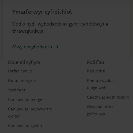
Ymarferwyr cyfreithiol
Dod o hyd i wybodaeth ar gyfer cyfreithwyr a
thrawsgludwyr.
Mwy o wybodaeth
Dolenni cyflym
Polisïau
Hafan cynilo
Pob polisi
Hafan morgeisi
Preifatrwydd a
diogelwch
Yswiriant
Caethwasiaeth fodern
Canllawiau morgeisi
Gwybodaeth i
Canllawiau prynwyr tro
gyflenwyr
cyntaf
Canllawiau cynilo