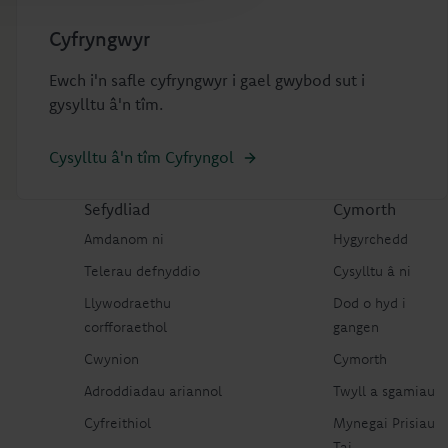
Cyfryngwyr
Ewch i'n safle cyfryngwyr i gael gwybod sut i
gysylltu â'n tîm.
Cysylltu â'n tîm Cyfryngol
Sefydliad
Cymorth
Amdanom ni
Hygyrchedd
Telerau defnyddio
Cysylltu â ni
Llywodraethu
Dod o hyd i
corfforaethol
gangen
Cwynion
Cymorth
Adroddiadau ariannol
Twyll a sgamiau
Cyfreithiol
Mynegai Prisiau
Tai