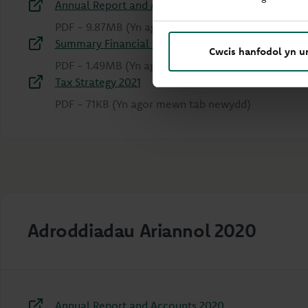
Annual Report and Accounts 2021
PDF
-
9.87MB
(Yn agor mewn tab newydd)
Summary Financial Statement 2021
Cwcis hanfodol yn u
PDF
-
1.49MB
(Yn agor mewn tab newydd)
Tax Strategy 2021
PDF
-
71KB
(Yn agor mewn tab newydd)
Adroddiadau Ariannol 2020
Annual Report and Accounts 2020