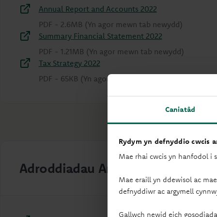
Annual Report and Accounts 2022
PDF
-
2.6MB
(Yn agor mewn tab newydd)
Summary Financial Statement 2022
PDF
-
1.21MB
(Yn agor mewn tab newydd)
Tax Strategy 2022
PDF
-
65KB
(Yn agor mewn tab newydd)
Caniatâd
Rydym yn defnyddio cwcis ar
Mae rhai cwcis yn hanfodol i 
Adroddiadau Ariannol 2021
Mae eraill yn ddewisol ac mae
defnyddiwr ac argymell cynnw
Gallwch newid eich gosodiada