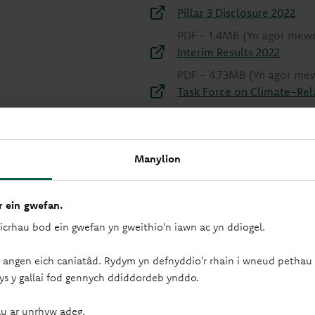
Pillar 3 Disclosure 2022
PDF
-
1.4MB
(Yn agor mew
Interim Results 2022
PDF
-
4.73MB
(Yn agor me
Task Force on Climate-Rela
PDF
-
3MB
(Yn agor mewn 
Manylion
 ein gwefan.
sicrhau bod ein gwefan yn gweithio'n iawn ac yn ddiogel.
 angen eich caniatâd. Rydym yn defnyddio'r rhain i wneud pethau f
ys y gallai fod gennych ddiddordeb ynddo.
u ar unrhyw adeg.