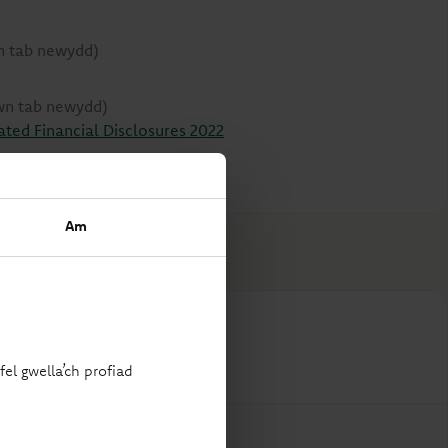
n tab newydd)
wn tab newydd)
ted Financial Disclosures 2022
tab newydd)
Am
el gwella’ch profiad