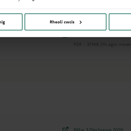
Pillar 3 Disclosure 2021
PDF
-
1.21MB
(Yn agor mew
Interim Results 2021
nig
Rheoli cwcis
PDF
-
4.46KB
(Yn agor me
Task Force on Climate-Rela
PDF
-
371KB
(Yn agor mew
Pillar 3 Disclosure 2020