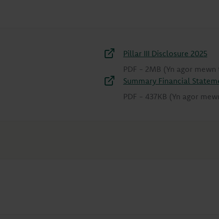
Pillar III Disclosure 2025
PDF
-
2MB
(Yn agor mewn 
Summary Financial Statem
PDF
-
437KB
(Yn agor mew