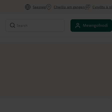
Saesneg
Chwilio am gangen
Cysylltu â ni
Mewngofnodi