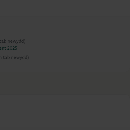
tab newydd)
ent 2025
n tab newydd)