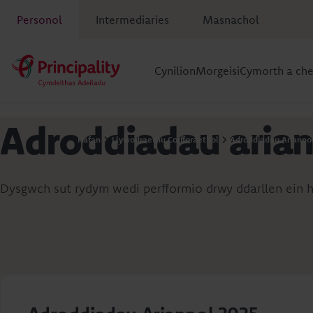
Personol
Intermediaries
Masnachol
Cynilion
Morgeisi
Cymorth a ch
Adroddiadau aria
Hafan
Llywodraethu Corfforaethol
Adroddiadau Arianno
Dysgwch sut rydym wedi perfformio drwy ddarllen ein 