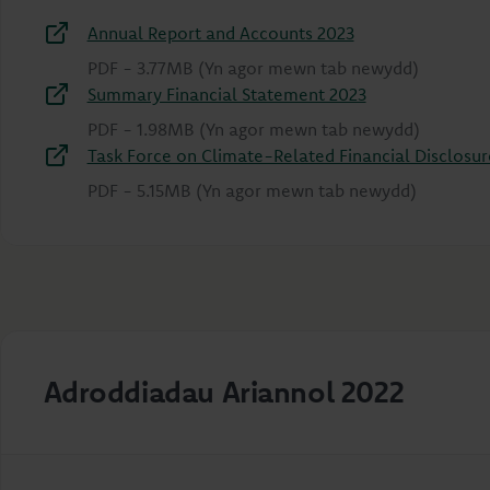
Annual Report and Accounts 2023
PDF
-
3.77MB
(Yn agor mewn tab newydd)
Summary Financial Statement 2023
PDF
-
1.98MB
(Yn agor mewn tab newydd)
Task Force on Climate-Related Financial Disclosur
PDF
-
5.15MB
(Yn agor mewn tab newydd)
Adroddiadau Ariannol 2022