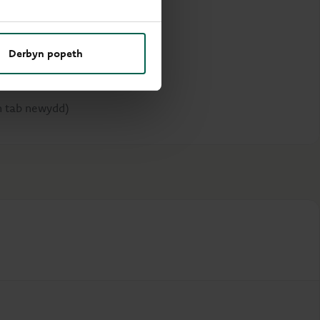
n tab newydd)
Derbyn popeth
wn tab newydd)
ted Financial Disclosures 2021
n tab newydd)