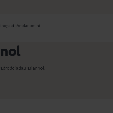
efnogaeth
Amdanom ni
nnol
l
hadroddiadau ariannol.