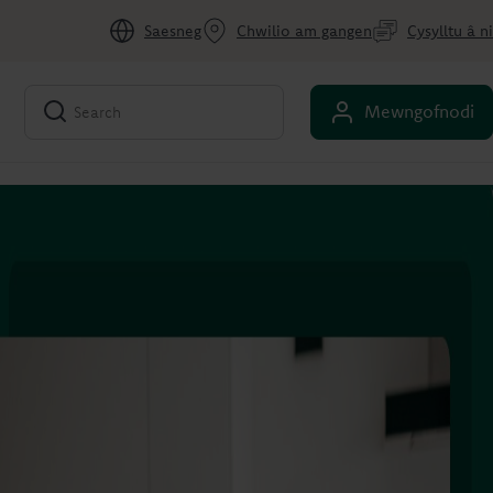
Saesneg
Chwilio am gangen
Cysylltu â ni
Mewngofnodi