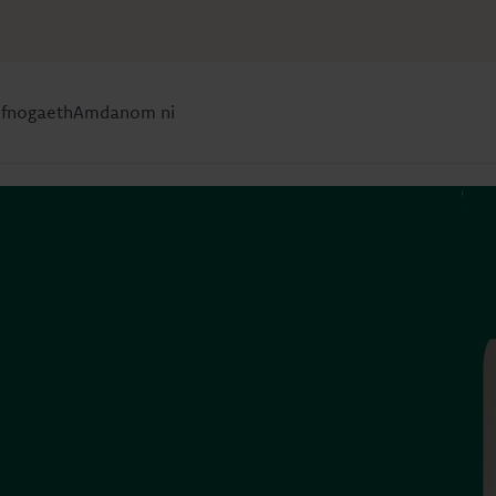
efnogaeth
Amdanom ni