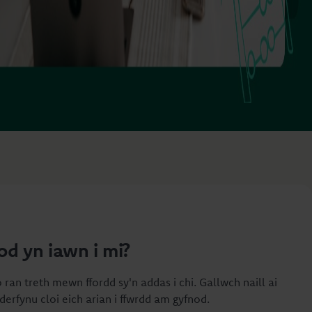
od yn iawn i mi?
ran treth mewn ffordd sy'n addas i chi. Gallwch naill ai
erfynu cloi eich arian i ffwrdd am gyfnod.