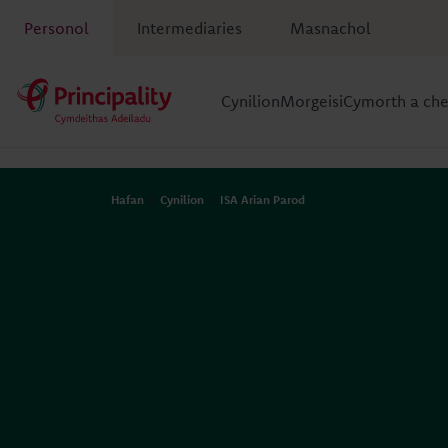
Personol
Intermediaries
Masnachol
Cynilion
Morgeisi
Cymorth a ch
Hafan
Cynilion
ISA Arian Parod