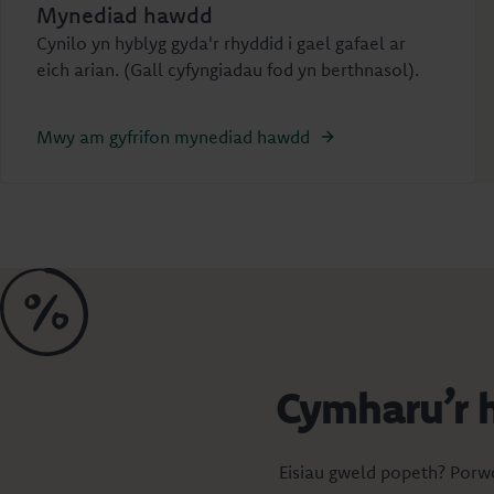
Mynediad hawdd
Cynilo yn hyblyg gyda'r rhyddid i gael gafael ar
eich arian. (Gall cyfyngiadau fod yn berthnasol).
Mwy am gyfrifon mynediad hawdd
Cymharu’r h
Eisiau gweld popeth? Porwc