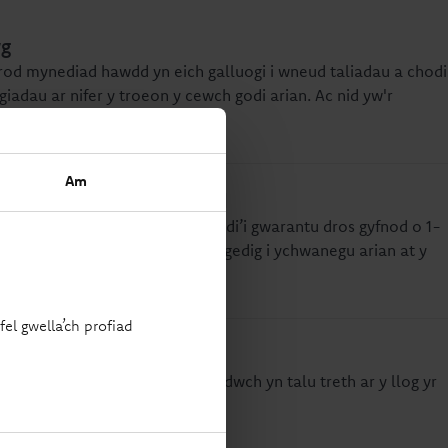
yg
arod mynediad hawdd yn eich galluogi i wneud taliadau a chodi
ngiadau ar nifer y troeon y cewch godi arian. Ac nid yw'r
all symud i fyny ac i lawr.
Am
 arian i ffwrdd am gyfnod
sefydlog yn rhoi cyfradd llog wedi’i gwarantu dros gyfnod o 1-
rfer yn cynnwys amserlen gyfyngedig i ychwanegu arian at y
llu codi arian.
el gwella’ch profiad
feithlon o ran treth
 y byddwch yn ei ddewis, ni fyddwch yn talu treth ar y llog yr