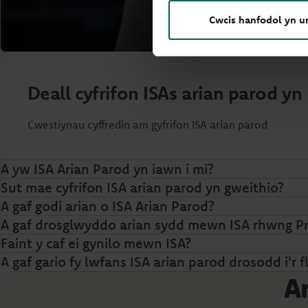
Cwcis hanfodol yn u
Deall cyfrifon ISAs arian parod yn 
Cwestiynau cyffredin am gyfrifon ISA arian parod
A yw ISA Arian Parod yn iawn i mi?
Sut mae cyfrifon ISA arian parod yn gweithio?
A gaf godi arian o ISA Arian Parod?
A gaf drosglwyddo arian sydd mewn ISA rhwng Pri
Faint y caf ei gynilo mewn ISA?
A gaf gario fy lwfans ISA arian parod drosodd i'r
Ar