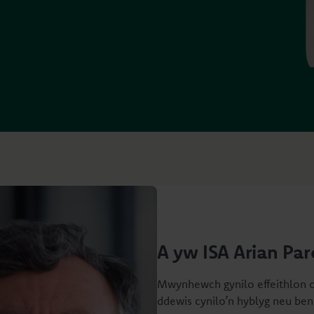
A yw ISA Arian Par
Mwynhewch gynilo effeithlon o 
ddewis cynilo’n hyblyg neu bend