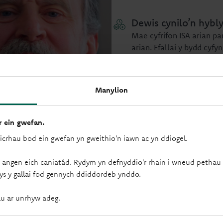
Dewis cynilo’n hybl
Mae cyfrifon ISA arian p
arian. Efallai y bydd cyfy
gyfradd wedi'i gwarantu; g
Manylion
Penderfynu cloi eich
Mae cyfrifon ISA cyfradd 
 ein gwefan.
5 mlynedd. Mae hyn fel a
cyfrif. Ac ni fyddwch yn ga
sicrhau bod ein gwefan yn gweithio'n iawn ac yn ddiogel.
 angen eich caniatâd. Rydym yn defnyddio'r rhain i wneud pethau f
ys y gallai fod gennych ddiddordeb ynddo.
Mwynhau cynilion ef
Pa bynnag ISA arian parod
u ar unrhyw adeg.
ydych yn ei ennill.