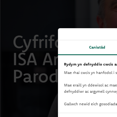
Caniatâd
Rydym yn defnyddio cwcis ar
Mae rhai cwcis yn hanfodol i 
Mae eraill yn ddewisol ac mae
defnyddiwr ac argymell cynnw
Gallwch newid eich gosodiada