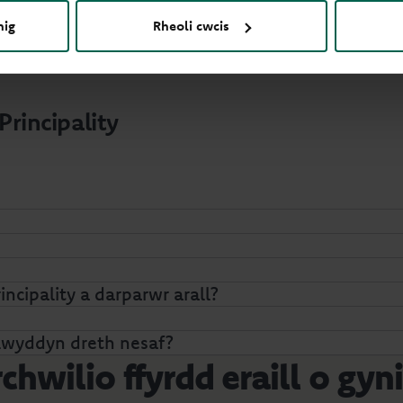
nig
Rheoli cwcis
Principality
ncipality a darparwr arall?
 flwyddyn dreth nesaf?
chwilio ffyrdd eraill o gyn