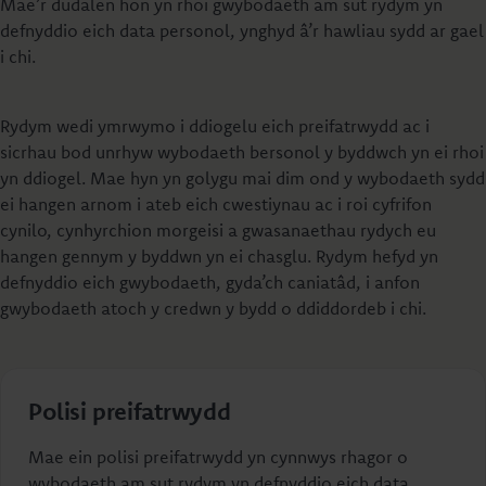
Mae’r dudalen hon yn rhoi gwybodaeth am sut rydym yn
defnyddio eich data personol, ynghyd â’r hawliau sydd ar gael
i chi.
Rydym wedi ymrwymo i ddiogelu eich preifatrwydd ac i
sicrhau bod unrhyw wybodaeth bersonol y byddwch yn ei rhoi
yn ddiogel. Mae hyn yn golygu mai dim ond y wybodaeth sydd
ei hangen arnom i ateb eich cwestiynau ac i roi cyfrifon
cynilo, cynhyrchion morgeisi a gwasanaethau rydych eu
hangen gennym y byddwn yn ei chasglu. Rydym hefyd yn
defnyddio eich gwybodaeth, gyda’ch caniatâd, i anfon
gwybodaeth atoch y credwn y bydd o ddiddordeb i chi.
Polisi preifatrwydd
Mae ein polisi preifatrwydd yn cynnwys rhagor o
wybodaeth am sut rydym yn defnyddio eich data