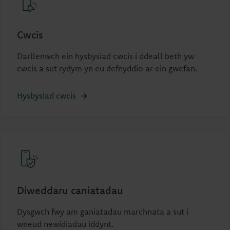
Cwcis
Darllenwch ein hysbysiad cwcis i ddeall beth yw
cwcis a sut rydym yn eu defnyddio ar ein gwefan.
Hysbysiad cwcis
Diweddaru caniatadau
Dysgwch fwy am ganiatadau marchnata a sut i
wneud newidiadau iddynt.