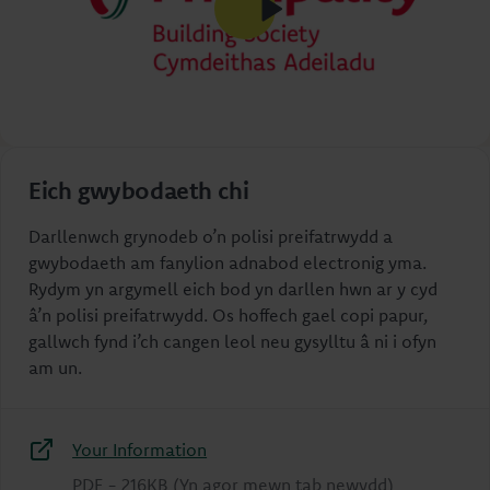
Eich gwybodaeth chi
Darllenwch grynodeb o’n polisi preifatrwydd a
gwybodaeth am fanylion adnabod electronig yma.
Rydym yn argymell eich bod yn darllen hwn ar y cyd
â’n polisi preifatrwydd. Os hoffech gael copi papur,
gallwch fynd i’ch cangen leol neu gysylltu â ni i ofyn
am un.
Your Information
PDF
-
216KB
(Yn agor mewn tab newydd)