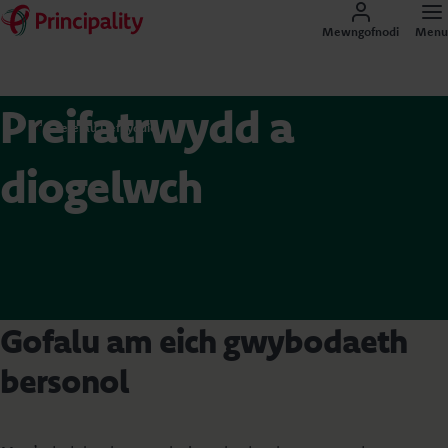
Mewngofnodi
Menu
Preifatrwydd a
Telerau Defnyddio
diogelwch
Gofalu am eich gwybodaeth
bersonol