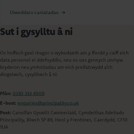
Diweddaru caniatadau
Sut i gysylltu â ni
Os hoffech gael rhagor o wybodaeth am y ffordd y caiff eich
data personol ei ddefnyddio, neu os oes gennych unrhyw
bryderon neu ymholiadau am eich preifatrwydd a’ch
diogelwch, cysylltwch â ni:
Ffôn:
0330 333 4000
E-bost:
enquiries@principality.co.uk
Post:
Canolfan Gyswllt Cwsmeriaid, Cymdeithas Adeiladu
Principality, Blwch SP 89, Heol y Frenhines, Caerdydd, CF10
1UA