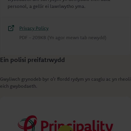
personol, a gellir ei lawrlwytho yma.
Privacy Policy
PDF
-
209KB
(Yn agor mewn tab newydd)
Ein polisi preifatrwydd
Gwyliwch grynodeb byr o’r ffordd rydym yn casglu ac yn rheoli
eich gwybodaeth.