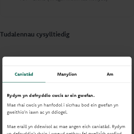
Tudalennau cysylltiedig
Caniatâd
Manylion
Am
Eich hawliau chi a’n buddiannau ni
Rydym yn defnyddio cwcis ar ein gwefan.
Mae rhai cwcis yn hanfodol i sicrhau bod ein gwefan yn
Ewch ati i ddeall yr hawliau sydd ar gael i chi, neu’r
gweithio'n iawn ac yn ddiogel.
buddiannau cyfreithlon rydym yn defnyddio eich
data personol ar eu cyfer.
Mae eraill yn ddewisol ac mae angen eich caniatâd. Rydym
yn defnyddio'r rhain i wneud pethau fel gwella’ch profiad