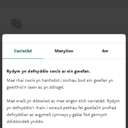
Ein Bwrdd
Caniatâd
Manylion
Am
Cwrdd â'n Bwrdd Cyfarwyddwyr, deall eu rôl a dysgu
am bwyllgorau'r Bwrdd.
Rydym yn defnyddio cwcis ar ein gwefan.
Ein Bwrdd
Mae rhai cwcis yn hanfodol i sicrhau bod ein gwefan yn
gweithio'n iawn ac yn ddiogel.
Mae eraill yn ddewisol ac mae angen eich caniatâd. Rydym
yn defnyddio'r rhain i wneud pethau fel gwella’ch profiad
defnyddiwr ac argymell cynnwys y gallai fod gennych
ddiddordeb ynddo.
Polisi cyfansoddiad y Bwrdd