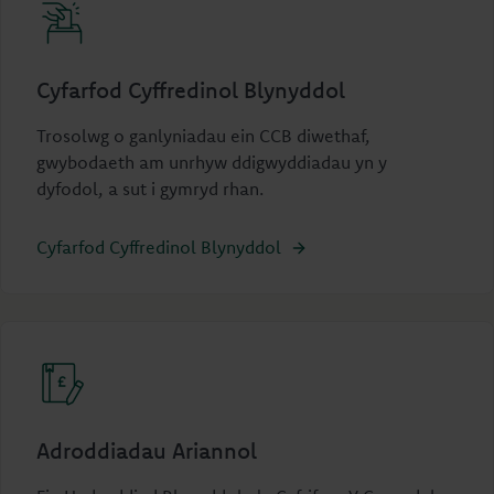
Cyfarfod Cyffredinol Blynyddol
Trosolwg o ganlyniadau ein CCB diwethaf,
gwybodaeth am unrhyw ddigwyddiadau yn y
dyfodol, a sut i gymryd rhan.
Cyfarfod Cyffredinol Blynyddol
Adroddiadau Ariannol