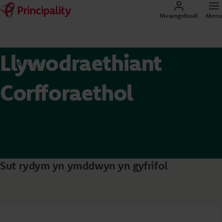
Mewngofnodi
Menu
Llywodraethiant
Hafan
Corfforaethol
Sut rydym yn ymddwyn yn gyfrifol