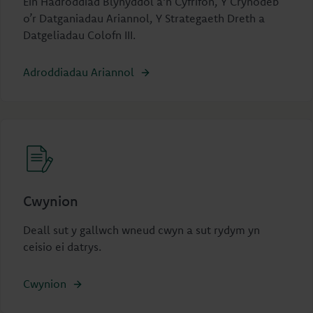
Ein Hadroddiad Blynyddol a'n Cyfrifon, Y Crynodeb
o’r Datganiadau Ariannol, Y Strategaeth Dreth a
Datgeliadau Colofn III.
Adroddiadau Ariannol
Cwynion
Deall sut y gallwch wneud cwyn a sut rydym yn
ceisio ei datrys.
Cwynion