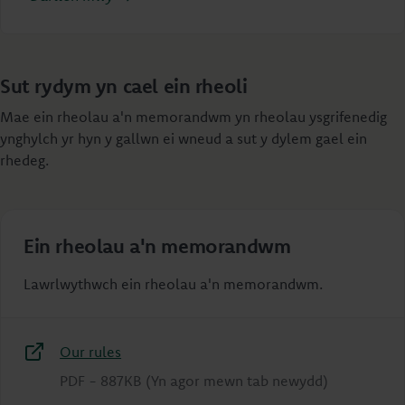
Sut rydym yn cael ein rheoli
Mae ein rheolau a'n memorandwm yn rheolau ysgrifenedig
ynghylch yr hyn y gallwn ei wneud a sut y dylem gael ein
rhedeg.
Ein rheolau a'n memorandwm
Lawrlwythwch ein rheolau a'n memorandwm.
Our rules
PDF
-
887KB
(Yn agor mewn tab newydd)