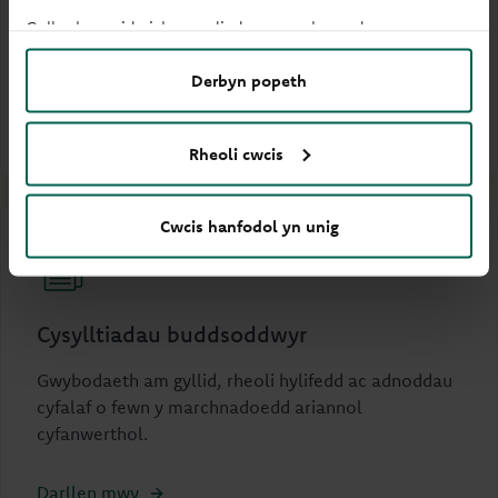
Gallwch newid eich gosodiadau ar unrhyw adeg.
Deall sut rydym yn ymrwymo i amrywiaeth o fewn
ein Bwrdd.
Derbyn popeth
Darllen mwy
Rheoli cwcis
Cwcis hanfodol yn unig
Cysylltiadau buddsoddwyr
Gwybodaeth am gyllid, rheoli hylifedd ac adnoddau
cyfalaf o fewn y marchnadoedd ariannol
cyfanwerthol.
Darllen mwy