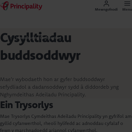
Mewngofnodi
Menu
Cysylltiadau
Llywodraethu Corfforaethol
buddsoddwyr
Mae'r wybodaeth hon ar gyfer buddsoddwyr
sefydliadol a dadansoddwyr sydd â diddordeb yng
Nghymdeithas Adeiladu Principality.
Ein Trysorlys
Mae Trysorlys Cymdeithas Adeiladu Principality yn gyfrifol am
gyllid cyfanwerthol, rheoli hylifedd ac adnoddau cyfalaf o
fewn y marchnadoedd ariannol cyfanwerthol.