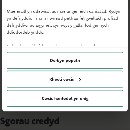
Mae eraill yn ddewisol ac mae angen eich caniatâd. Rydym
yn defnyddio'r rhain i wneud pethau fel gwella’ch profiad
defnyddiwr ac argymell cynnwys y gallai fod gennych
ddiddordeb ynddo.
Bondiau Gorchuddiedig
Gallwch newid eich gosodiadau ar unrhyw adeg.
Dysgwch fwy am ein Rhaglen Bondiau
Derbyn popeth
Gorchuddiedig, gan gynnwys y prosbectws cyfredol,
adroddiadau buddsoddwyr misol ac adroddiadau
ariannol.
Rheoli cwcis
Rhagor o wybodaeth
Cwcis hanfodol yn unig
Sgorau credyd