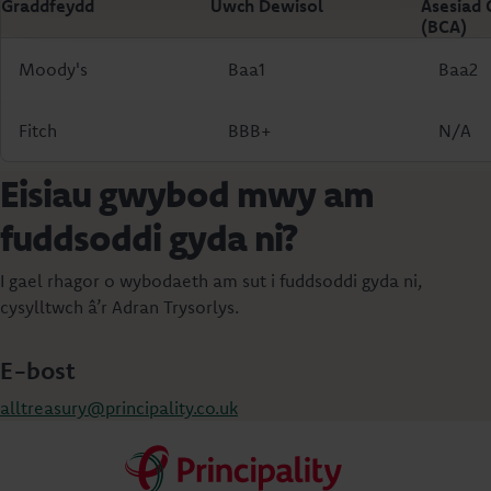
Graddfeydd
Uwch Dewisol
Asesiad 
(BCA)
Moody's
Baa1
Baa2
Fitch
BBB+
N/A
Eisiau gwybod mwy am
fuddsoddi gyda ni?
I gael rhagor o wybodaeth am sut i fuddsoddi gyda ni,
cysylltwch â’r Adran Trysorlys.
E-bost
alltreasury@principality.co.uk