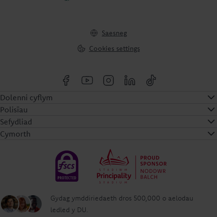
Saesneg
Cookies settings
Dolenni cyflym
Polisïau
Sefydliad
Cymorth
Gydag ymddiriedaeth dros 500,000 o aelodau
ledled y DU.