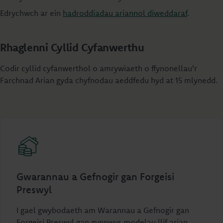
Edrychwch ar ein
hadroddiadau ariannol diweddaraf
.
Rhaglenni Cyllid Cyfanwerthu
Codir cyllid cyfanwerthol o amrywiaeth o ffynonellau'r
Farchnad Arian gyda chyfnodau aeddfedu hyd at 15 mlynedd.
Gwarannau a Gefnogir gan Forgeisi
Preswyl
I gael gwybodaeth am Warannau a Gefnogir gan
Forgeisi Preswyl gan gynnwys modelau llif arian