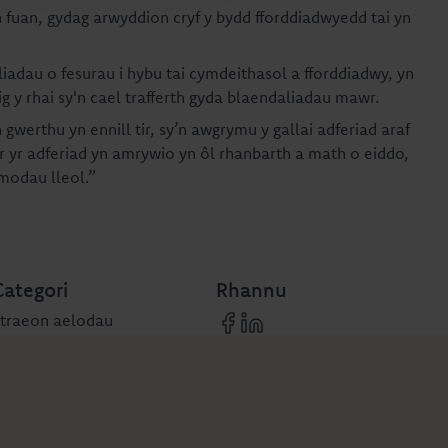
 fuan, gydag arwyddion cryf y bydd fforddiadwyedd tai yn
adau o fesurau i hybu tai cymdeithasol a fforddiadwy, yn
 y rhai sy'n cael trafferth gyda blaendaliadau mawr.
 gwerthu yn ennill tir, sy’n awgrymu y gallai adferiad araf
 yr adferiad yn amrywio yn ôl rhanbarth a math o eiddo,
modau lleol.”
Categori
Rhannu
Straeon aelodau