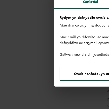
Caniatâd
Rydym yn defnyddio cwcis ar
Mae rhai cwcis yn hanfodol i 
Mae eraill yn ddewisol ac mae
defnyddiwr ac argymell cynnw
Gallwch newid eich gosodiada
Cwcis hanfodol yn u