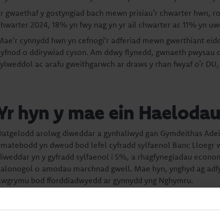
Er gwaethaf y gostyngiad bach mewn prisiau’r chwarter hwn, r
chwarter 2024, 18% yn fwy nag yn yr ail chwarter ac 11% yn uwc
Mae'r cynnydd hwn yn cefnogi'r adferiad mewn gwerthiant eidd
cyfnod o ddirywiad cyson. Am ddwy flynedd, gwnaeth pwysau c
sylweddol ac arafu gweithgarwch ar draws y rhan fwyaf o’r DU
Yr hyn y mae ein Haeloda
Datgelodd arolwg diweddar a gynhaliwyd gan Gymdeithas Adeila
ymatebodd yn dweud bod lefel cyfradd sylfaenol Banc Lloegr wed
diweddar yn y gyfradd sylfaenol i 5%, a rhagfynegiadau econ
calonogol o amodau marchnad gwell. Mae hyn, ynghyd ag adfywi
awgrymu bod fforddiadwyedd ar gynnydd yng Nghymru.