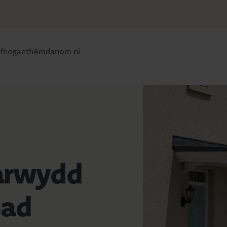
efnogaeth
Amdanom ni
 arwydd
nad