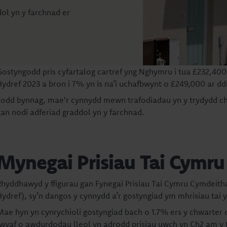
ol yn y farchnad er
Gostyngodd pris cyfartalog cartref yng Nghymru i tua £232,400
Hydref 2023 a bron i 7% yn is na’i uchafbwynt o £249,000 ar d
Fodd bynnag, mae'r cynnydd mewn trafodiadau yn y trydydd ch
gan nodi adferiad graddol yn y farchnad.
Mynegai Prisiau Tai Cymru
Rhyddhawyd y ffigurau gan Fynegai Prisiau Tai Cymru Cymdeitha
Hydref), sy’n dangos y cynnydd a’r gostyngiad ym mhrisiau ta
Mae hyn yn cynrychioli gostyngiad bach o 1.7% ers y chwarter 
fwyaf o awdurdodau lleol yn adrodd prisiau uwch yn Ch2 am y t