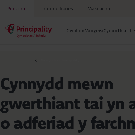
Personol
Intermediaries
Masnachol
Cynilion
Morgeisi
Cymorth a ch
Newyddion Principality
Cynnydd mewn
gwerthiant tai yn
o adferiad y farch