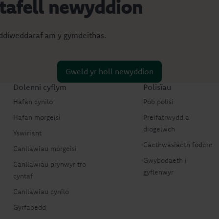
stafell newyddion
diweddaraf am y gymdeithas.
Gweld yr holl newyddion
Dolenni cyflym
Polisïau
Hafan cynilo
Pob polisi
Hafan morgeisi
Preifatrwydd a
diogelwch
Yswiriant
Caethwasiaeth fodern
Canllawiau morgeisi
Gwybodaeth i
Canllawiau prynwyr tro
gyflenwyr
cyntaf
Canllawiau cynilo
Gyrfaoedd