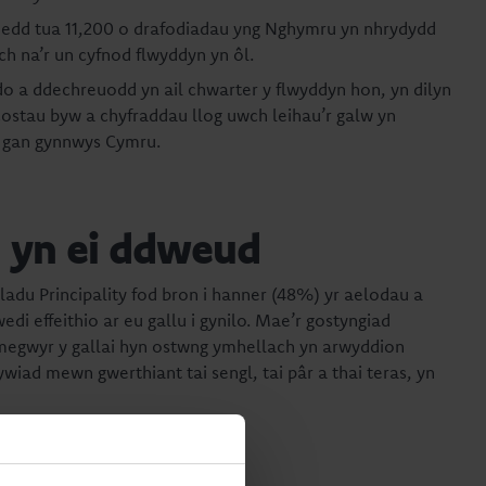
oedd tua 11,200 o drafodiadau yng Nghymru yn nhrydydd
h na’r un cyfnod flwyddyn yn ôl.
o a ddechreuodd yn ail chwarter y flwyddyn hon, yn dilyn
ostau byw a chyfraddau llog uwch leihau’r galw yn
, gan gynnwys Cymru.
u yn ei ddweud
du Principality fod bron i hanner (48%) yr aelodau a
i effeithio ar eu gallu i gynilo. Mae’r gostyngiad
omegwyr y gallai hyn ostwng ymhellach yn arwyddion
ad mewn gwerthiant tai sengl, tai pâr a thai teras, yn