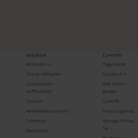
Sefydliad
Cymorth
Amdanom ni
Hygyrchedd
Telerau defnyddio
Cysylltu â ni
Llywodraethu
Dod o hyd i
corfforaethol
gangen
Cwynion
Cymorth
Adroddiadau ariannol
Twyll a sgamiau
Cyfreithiol
Mynegai Prisiau
Tai
Newyddion