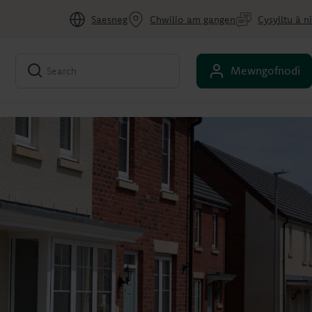
Saesneg
Chwilio am gangen
Cysylltu â ni
Mewngofnodi