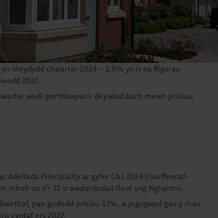
 yn nhrydydd chwarter 2024 – 2.9% yn is na ffigurau
diwedd 2022.
warter wedi gwrthbwyso'r dirywiad bach mewn prisiau,
s Adeiladu Principality ar gyfer Ch3 2024 (Gorffennaf-
i ym mhob un o’r 22 o awdurdodau lleol yng Nghymru.
diwethaf, pan gododd prisiau 3.1%, a ysgogwyd gan y rhan
ro cyntaf ers 2022.