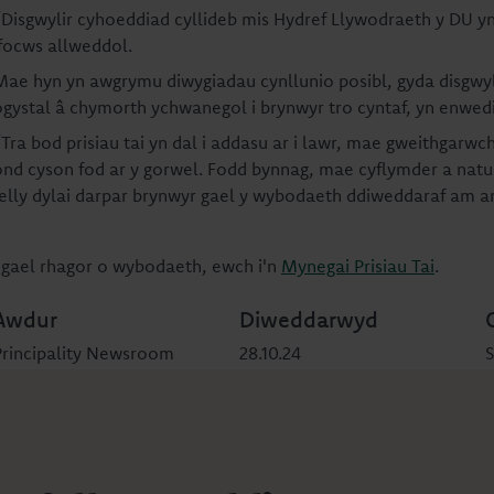
“Disgwylir cyhoeddiad cyllideb mis Hydref Llywodraeth y DU yn
ffocws allweddol.
Mae hyn yn awgrymu diwygiadau cynllunio posibl, gyda disgwyli
ogystal â chymorth ychwanegol i brynwyr tro cyntaf, yn enwedig
Tra bod prisiau tai yn dal i addasu ar i lawr, mae gweithgarwch
ond cyson fod ar y gorwel. Fodd bynnag, mae cyflymder a natur
felly dylai darpar brynwyr gael y wybodaeth ddiweddaraf am a
I gael rhagor o wybodaeth, ewch i'n
Mynegai Prisiau Tai
.
Awdur
Diweddarwyd
Principality Newsroom
28.10.24