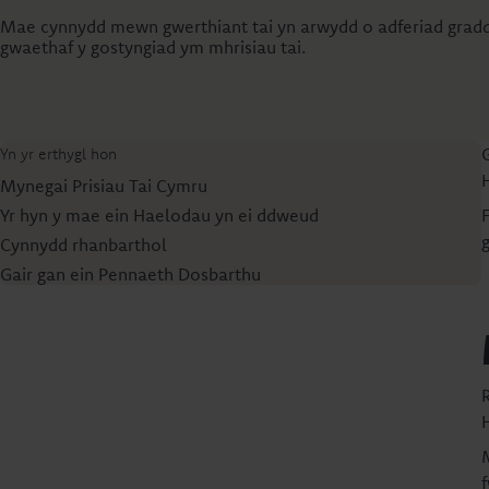
Mae cynnydd mewn gwerthiant tai yn arwydd o adferiad gradd
gwaethaf y gostyngiad ym mhrisiau tai.
Yn yr erthygl hon
Mynegai Prisiau Tai Cymru
Yr hyn y mae ein Haelodau yn ei ddweud
Cynnydd rhanbarthol
Gair gan ein Pennaeth Dosbarthu