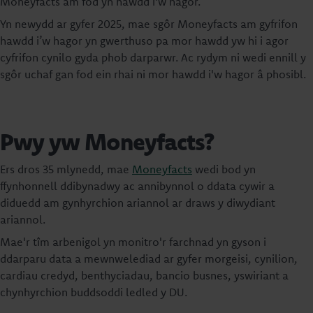
Moneyfacts am fod yn hawdd i'w hagor.
Yn newydd ar gyfer 2025, mae sgôr Moneyfacts am gyfrifon
hawdd i’w hagor yn gwerthuso pa mor hawdd yw hi i agor
cyfrifon cynilo gyda phob darparwr. Ac rydym ni wedi ennill y
sgôr uchaf gan fod ein rhai ni mor hawdd i'w hagor â phosibl.
Pwy yw Moneyfacts?
Ers dros 35 mlynedd, mae
Moneyfacts
wedi bod yn
ffynhonnell ddibynadwy ac annibynnol o ddata cywir a
diduedd am gynhyrchion ariannol ar draws y diwydiant
ariannol.
Mae'r tîm arbenigol yn monitro'r farchnad yn gyson i
ddarparu data a mewnwelediad ar gyfer morgeisi, cynilion,
cardiau credyd, benthyciadau, bancio busnes, yswiriant a
chynhyrchion buddsoddi ledled y DU.