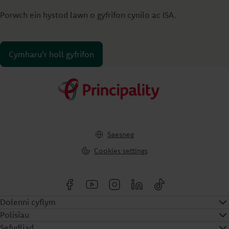
Porwch ein hystod lawn o gyfrifon cynilo ac ISA.
Cymharu'r holl gyfrifon
Saesneg
Cookies settings
Dolenni cyflym
Polisïau
Sefydliad