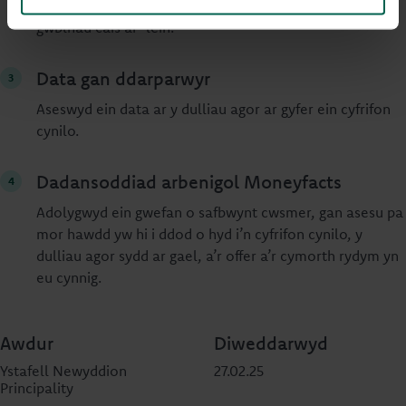
cynilo, gan gynnwys y camau a’r amser a gymerir i
gwblhau cais ar-lein.
Data gan ddarparwyr
Aseswyd ein data ar y dulliau agor ar gyfer ein cyfrifon
cynilo.
Dadansoddiad arbenigol Moneyfacts
Adolygwyd ein gwefan o safbwynt cwsmer, gan asesu pa
mor hawdd yw hi i ddod o hyd i’n cyfrifon cynilo, y
dulliau agor sydd ar gael, a’r offer a’r cymorth rydym yn
eu cynnig.
Awdur
Diweddarwyd
Ystafell Newyddion
27.02.25
Principality