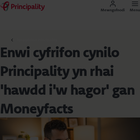
Mewngofnodi
Menu
Newyddion Principality
Enwi cyfrifon cynilo
Principality yn rhai
'hawdd i'w hagor' gan
Moneyfacts