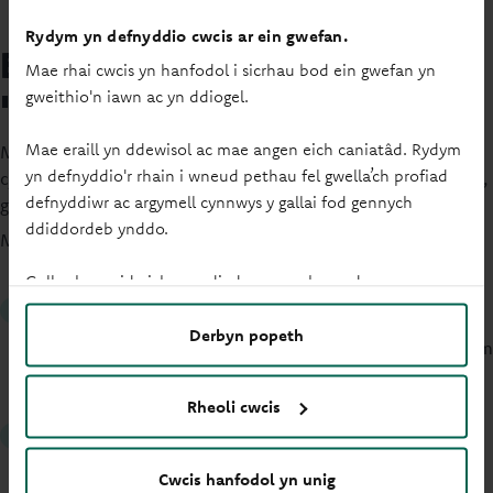
Rydym yn defnyddio cwcis ar ein gwefan.
Beth sy'n gwneud cyfrif yn un
Mae rhai cwcis yn hanfodol i sicrhau bod ein gwefan yn
'Hawdd i'w Agor'
gweithio'n iawn ac yn ddiogel.
Mae eraill yn ddewisol ac mae angen eich caniatâd. Rydym
Mae Moneyfacts yn seilio ei sgoau seren ar gyfer cyfrifon
yn defnyddio'r rhain i wneud pethau fel gwella’ch profiad
cynilo Hawdd i'w Hagor ar nodweddion gwasanaeth penodol,
defnyddiwr ac argymell cynnwys y gallai fod gennych
gan ystyried gwybodaeth darparwyr a defnyddwyr.
ddiddordeb ynddo.
Mae’r broses adolygu yn cynnwys gwybodaeth a gafwyd gan:
Gallwch newid eich gosodiadau ar unrhyw adeg.
Adborth gan gwsmeriaid
Derbyn popeth
Gofynnwyd i ddefnyddwyr moneyfactscompare.co.uk am
adborth ar ba mor hawdd oedd hi i agor cyfrif gyda ni.
Rheoli cwcis
Adborth gan ddarparwyr
Gofynnwyd i ni am fanylion ynghylch agor ein cyfrifon
Cwcis hanfodol yn unig