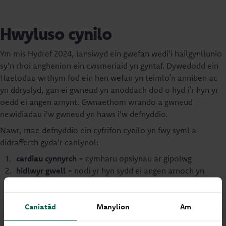
Hwyluso cynilo
Ym mis Hydref 2024, lansiwyd ein gwefan wedi'i hailgynllunio
sy'n rhoi anghenion ein cwsmeriaid yn gyntaf. Dywedodd ein
Haelodau wrthym fod ein hen wefan yn teimlo’n anniben ac
yn ddryslyd, gan ei gwneud yn anoddach dod o hyd i’r hyn yr
oedd ei angen arnynt. Gwnaethom wrando a gwneud
newidiadau i'w gwneud yn haws i'w defnyddio.
Nawr, mae defnyddio ein cyfrifon cynilo yn fwy syml a
didrafferth gyda'r canlynol:
cardiau cynnyrch -
cymharu opsiynau ar gipolwg
hidlwyr gwell -
nodi yr hyn sydd ei angen arnoch yn
gyflym
iaith symlach -
gwneud termau ariannol yn hawdd eu
Caniatâd
Manylion
Am
deall