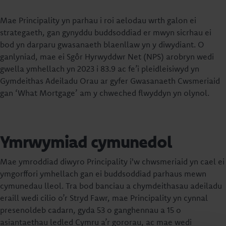
Mae Principality yn parhau i roi aelodau wrth galon ei
strategaeth, gan gynyddu buddsoddiad er mwyn sicrhau ei
bod yn darparu gwasanaeth blaenllaw yn y diwydiant. O
ganlyniad, mae ei Sgôr Hyrwyddwr Net (NPS) arobryn wedi
gwella ymhellach yn 2023 i 83.9 ac fe’i pleidleisiwyd yn
Gymdeithas Adeiladu Orau ar gyfer Gwasanaeth Cwsmeriaid
gan ‘What Mortgage’ am y chweched flwyddyn yn olynol.
Ymrwymiad cymunedol
Mae ymroddiad diwyro Principality i'w chwsmeriaid yn cael ei
ymgorffori ymhellach gan ei buddsoddiad parhaus mewn
cymunedau lleol. Tra bod banciau a chymdeithasau adeiladu
eraill wedi cilio o’r Stryd Fawr, mae Principality yn cynnal
presenoldeb cadarn, gyda 53 o ganghennau a 15 o
asiantaethau ledled Cymru a’r gororau, ac mae wedi