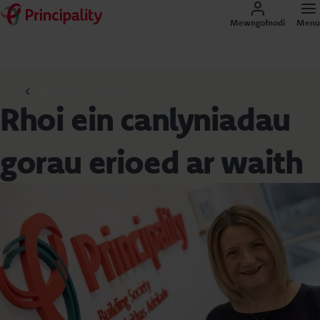
Mewngofnodi
Menu
Newyddion Principality
Rhoi ein canlyniadau
gorau erioed ar waith