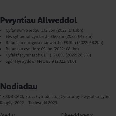
Pwyntiau Allweddol
Cyfanswm asedau: £12.5bn (2022: £11.3bn)
Elw sylfaenol cyn treth: £60.3m (2022: £43.5m)
Balansau morgeisi manwerthu £9.3bn (2022: £8.2bn)
Balansau cynilion: £9.1bn (2022: £8.1bn)
Cyfalaf (cymhareb CET1): 21.8% (2022: 26.5%)
Sgôr Hyrwyddwr Net: 83.9 (2022: 81.6)
Nodiadau
1. CSDB CACI, Stoc, Cyfradd Llog Cyfartalog Pwysol ar gyfer
Rhagfyr 2022 - Tachwedd 2023.
Awdur
Diweddarwyd