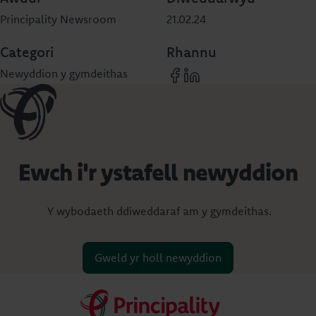
Principality Newsroom
21.02.24
Categori
Rhannu
Newyddion y gymdeithas
Ewch i'r ystafell newyddion
Y wybodaeth ddiweddaraf am y gymdeithas.
Gweld yr holl newyddion