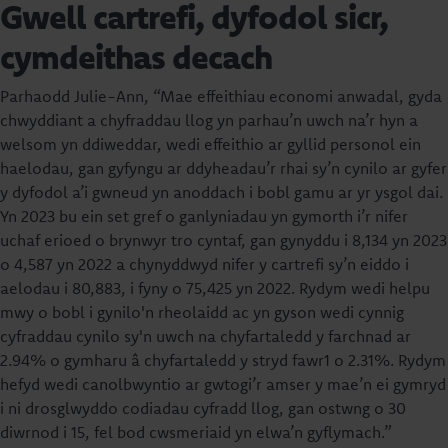
Gwell cartrefi, dyfodol sicr,
cymdeithas decach
Parhaodd Julie-Ann, “Mae effeithiau economi anwadal, gyda
chwyddiant a chyfraddau llog yn parhau’n uwch na’r hyn a
welsom yn ddiweddar, wedi effeithio ar gyllid personol ein
haelodau, gan gyfyngu ar ddyheadau’r rhai sy’n cynilo ar gyfer
y dyfodol a’i gwneud yn anoddach i bobl gamu ar yr ysgol dai.
Yn 2023 bu ein set gref o ganlyniadau yn gymorth i’r nifer
uchaf erioed o brynwyr tro cyntaf, gan gynyddu i 8,134 yn 2023
o 4,587 yn 2022 a chynyddwyd nifer y cartrefi sy’n eiddo i
aelodau i 80,883, i fyny o 75,425 yn 2022. Rydym wedi helpu
mwy o bobl i gynilo'n rheolaidd ac yn gyson wedi cynnig
cyfraddau cynilo sy'n uwch na chyfartaledd y farchnad ar
2.94% o gymharu â chyfartaledd y stryd fawr1 o 2.31%. Rydym
hefyd wedi canolbwyntio ar gwtogi’r amser y mae’n ei gymryd
i ni drosglwyddo codiadau cyfradd llog, gan ostwng o 30
diwrnod i 15, fel bod cwsmeriaid yn elwa’n gyflymach.”