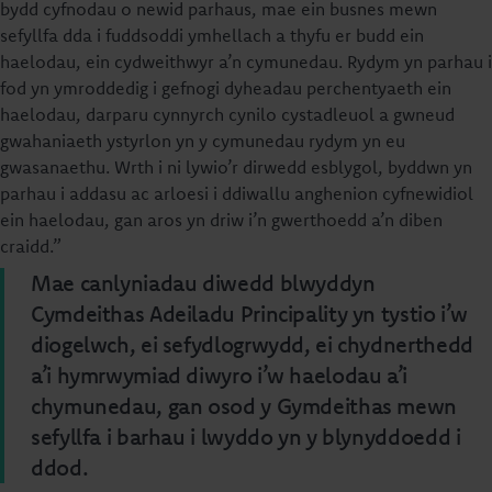
bydd cyfnodau o newid parhaus, mae ein busnes mewn
sefyllfa dda i fuddsoddi ymhellach a thyfu er budd ein
haelodau, ein cydweithwyr a’n cymunedau. Rydym yn parhau i
fod yn ymroddedig i gefnogi dyheadau perchentyaeth ein
haelodau, darparu cynnyrch cynilo cystadleuol a gwneud
gwahaniaeth ystyrlon yn y cymunedau rydym yn eu
gwasanaethu. Wrth i ni lywio’r dirwedd esblygol, byddwn yn
parhau i addasu ac arloesi i ddiwallu anghenion cyfnewidiol
ein haelodau, gan aros yn driw i’n gwerthoedd a’n diben
craidd.”
Mae canlyniadau diwedd blwyddyn
Cymdeithas Adeiladu Principality yn tystio i’w
diogelwch, ei sefydlogrwydd, ei chydnerthedd
a’i hymrwymiad diwyro i’w haelodau a’i
chymunedau, gan osod y Gymdeithas mewn
sefyllfa i barhau i lwyddo yn y blynyddoedd i
ddod.