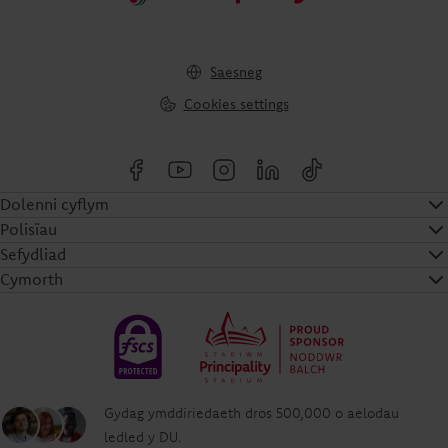
Saesneg
Cookies settings
Dolenni cyflym
Polisïau
Sefydliad
Cymorth
Gydag ymddiriedaeth dros 500,000 o aelodau
ledled y DU.