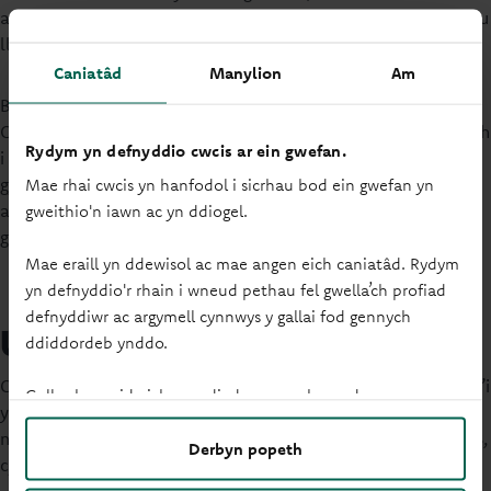
ailddatgan ei hymrwymiad i weithredu wrth galon cymunedau
lleol tan o leiaf ddiwedd 2025.
Caniatâd
Manylion
Am
Buddsoddodd Principality £1.3m mewn gwaith effaith drwy ei
Chronfa Cenedlaethau’r Dyfodol, gan gynyddu ei chefnogaeth
Rydym yn defnyddio cwcis ar ein gwefan.
i grwpiau ieuenctid a chymunedol, ymestyn partneriaethau
gyda sefydliadau elusennol, a chymryd camau breision tuag
Mae rhai cwcis yn hanfodol i sicrhau bod ein gwefan yn
at gyflawni ei gweithrediadau carbon net-sero erbyn 2040,
gweithio'n iawn ac yn ddiogel.
gan leihau ei hôl troed carbon 2,700 tunnell CO2e.
Mae eraill yn ddewisol ac mae angen eich caniatâd. Rydym
yn defnyddio'r rhain i wneud pethau fel gwella’ch profiad
defnyddiwr ac argymell cynnwys y gallai fod gennych
Uchafbwyntiau perfformiad
ddiddordeb ynddo.
Cododd elw llog net i 1.52% yn 2023 (ffigur 2022: 1.39%) wedi’i
Gallwch newid eich gosodiadau ar unrhyw adeg.
ysgogi gan gyfradd sylfaenol uwch Banc Lloegr. O ganlyniad,
nododd Principality elw cyn treth sylfaenol o £60.3m yn 2023,
Derbyn popeth
cynnydd o £43.5m yn 2022.