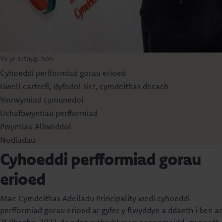
Yn yr erthygl hon
Cyhoeddi perfformiad gorau erioed
Gwell cartrefi, dyfodol sicr, cymdeithas decach
Ymrwymiad cymunedol
Uchafbwyntiau perfformiad
Pwyntiau Allweddol
Nodiadau
Cyhoeddi perfformiad gorau
erioed
Mae Cymdeithas Adeiladu Principality wedi cyhoeddi
perfformiad gorau erioed ar gyfer y flwyddyn a ddaeth i ben ar
31 Rhagfyr, 2023. Ar adeg cythryblus yn economaidd, gwnaeth