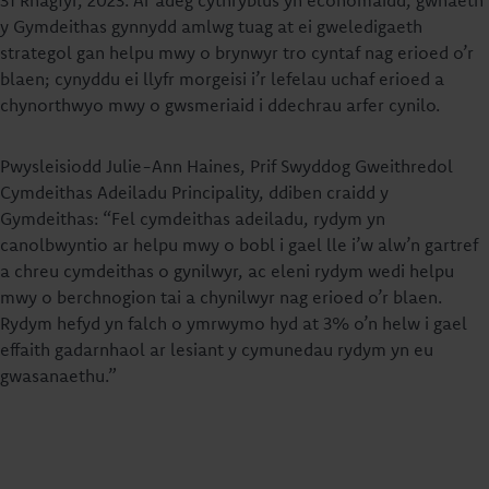
y Gymdeithas gynnydd amlwg tuag at ei gweledigaeth
strategol gan helpu mwy o brynwyr tro cyntaf nag erioed o’r
blaen; cynyddu ei llyfr morgeisi i’r lefelau uchaf erioed a
chynorthwyo mwy o gwsmeriaid i ddechrau arfer cynilo.
Pwysleisiodd Julie-Ann Haines, Prif Swyddog Gweithredol
Cymdeithas Adeiladu Principality, ddiben craidd y
Gymdeithas: “Fel cymdeithas adeiladu, rydym yn
canolbwyntio ar helpu mwy o bobl i gael lle i’w alw’n gartref
a chreu cymdeithas o gynilwyr, ac eleni rydym wedi helpu
mwy o berchnogion tai a chynilwyr nag erioed o’r blaen.
Rydym hefyd yn falch o ymrwymo hyd at 3% o’n helw i gael
effaith gadarnhaol ar lesiant y cymunedau rydym yn eu
gwasanaethu.”