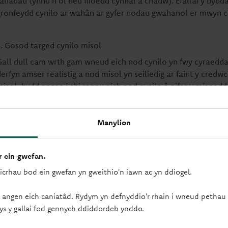
aliadau tynnu'n ôl neu ffioedd cynnal a chadw). Efallai y bydda
gronfeydd cynilo ar wahân ar gyfer nodau gwahanol er mwyn c
3. Gosod targed cynilo misol
Gall dull cam wrth gam wneud eich nod cynilo yn fwy cyraed
derfyn amser realistig a nod misol yn seiliedig ar faint y cred
misol, bydd angen i chi rannu eich nod cynilo â nifer y misoedd
£1,200 mewn chwe mis, byddai angen i chi neilltuo £200 bob m
Manylion
4. Awtomeiddio cynilion os yn bosibl
Gall awtomeiddio eich cynilion symleiddio'r broses a'ch cadw 
 ein gwefan.
debyd uniongyrchol neu reol sefydlog i drosglwyddo swm penodo
yn gwybod faint sydd gennych ar ôl am weddill y mis ac rydych 
sicrhau bod ein gwefan yn gweithio'n iawn ac yn ddiogel.
 angen eich caniatâd. Rydym yn defnyddio'r rhain i wneud pethau f
5. Olrhain cynnydd ac addasu yn ôl yr angen
ys y gallai fod gennych ddiddordeb ynddo.
Adolygwch eich cynilion yn rheolaidd i sicrhau bod eich cynllun