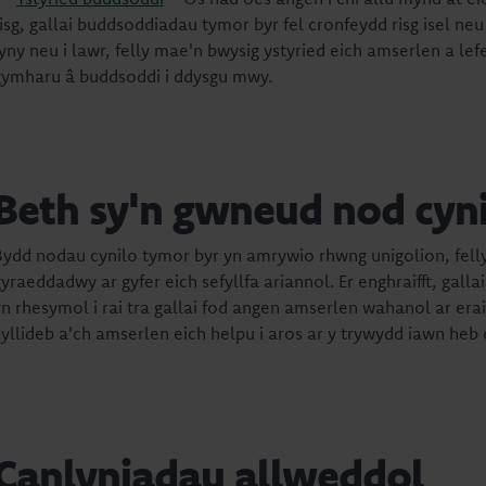
risg, gallai buddsoddiadau tymor byr fel cronfeydd risg isel ne
fyny neu i lawr, felly mae'n bwysig ystyried eich amserlen a lef
gymharu â buddsoddi i ddysgu mwy.
Beth sy'n gwneud nod cyn
Bydd nodau cynilo tymor byr yn amrywio rhwng unigolion, felly
yraeddadwy ar gyfer eich sefyllfa ariannol. Er enghraifft, gall
yn rhesymol i rai tra gallai fod angen amserlen wahanol ar erai
cyllideb a'ch amserlen eich helpu i aros ar y trywydd iawn heb
Canlyniadau allweddol