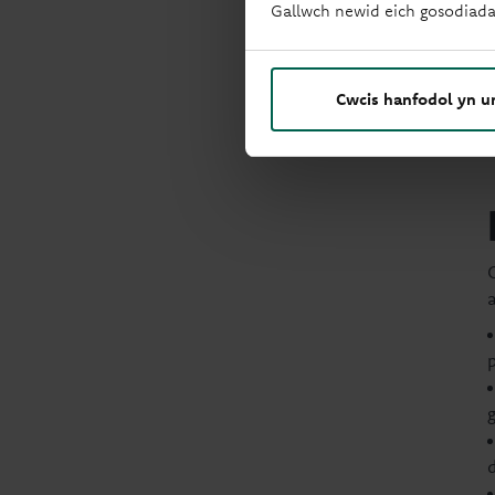
Gallwch newid eich gosodiada
Cwcis hanfodol yn u