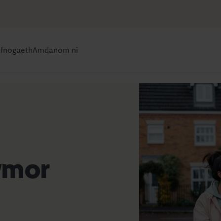
efnogaeth
Amdanom ni
tymor