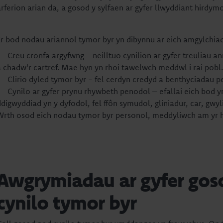
arferion arian da, a gosod y sylfaen ar gyfer llwyddiant hirdymo
Er bod nodau ariannol tymor byr yn dibynnu ar eich amgylchia
Creu cronfa argyfwng - neilltuo cynilion ar gyfer treuliau a
a chadw'r cartref. Mae hyn yn rhoi tawelwch meddwl i rai pobl.
Clirio dyled tymor byr - fel cerdyn credyd a benthyciadau p
Cynilo ar gyfer prynu rhywbeth penodol – efallai eich bod y
ddigwyddiad yn y dyfodol, fel ffôn symudol, gliniadur, car, gwy
Wrth osod eich nodau tymor byr personol, meddyliwch am yr h
Awgrymiadau ar gyfer gos
cynilo tymor byr