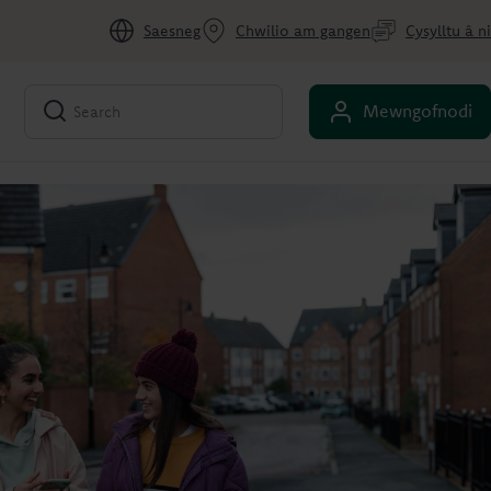
Saesneg
Chwilio am gangen
Cysylltu â ni
Mewngofnodi