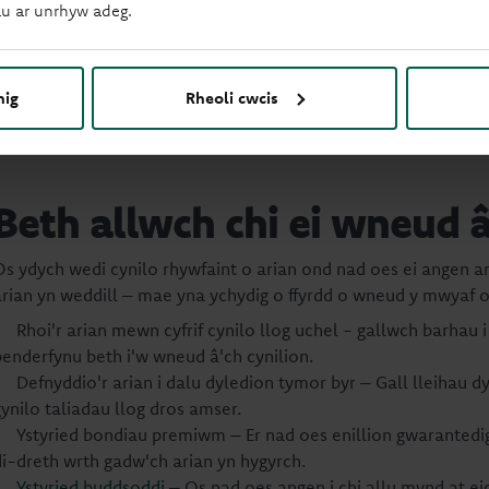
newid, efallai y bydd angen i chi addasu eich targed cynilo mis
u ar unrhyw adeg.
Arfer da yw gwirio'ch cynilion o leiaf unwaith y mis i gymharu
nig
Rheoli cwcis
Beth allwch chi ei wneud â
Os ydych wedi cynilo rhywfaint o arian ond nad oes ei angen
arian yn weddill – mae yna ychydig o ffyrdd o wneud y mwyaf o’
Rhoi'r arian mewn cyfrif cynilo llog uchel - gallwch barhau i
penderfynu beth i'w wneud â'ch cynilion.
Defnyddio'r arian i dalu dyledion tymor byr – Gall lleihau dy
gynilo taliadau llog dros amser.
Ystyried bondiau premiwm – Er nad oes enillion gwarantedi
di-dreth wrth gadw'ch arian yn hygyrch.
Ystyried buddsoddi
– Os nad oes angen i chi allu mynd at eic