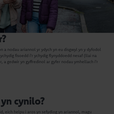
r?
on a nodau ariannol yr ydych yn eu disgwyl yn y dyfodol
ychydig fisoedd i'r ychydig flynyddoedd nesaf (llai na
r, a gedwir yn gyffredinol ar gyfer nodau ymhellach i'r
 yn cynilo?
d, eich helpu i aros yn sefydlog yn ariannol, magu