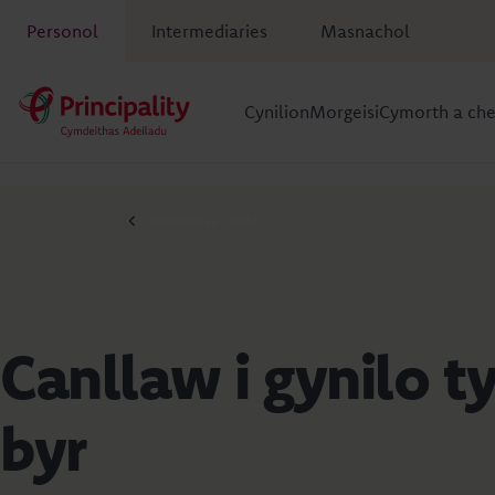
Personol
Intermediaries
Masnachol
Cynilion
Morgeisi
Cymorth a ch
Canllawiau cynilo
Canllaw i gynilo 
byr