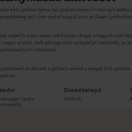
ylai eich cynilion tymor byr gael eu teilwra i'r hyn sy'n addas 
gyraeddadwy yw'r cam cyntaf tuag at aros yn llawn cymhellian
Gall cadw’ch arian mewn cyfrif cynilo diogel a hygyrch eich hel
ei angen arnoch. Gall adolygu eich cynnydd yn rheolaidd, ac a
cymhelliant a'ch rheolaeth.
Cynlluniwch yn ddoeth a gallwch wneud y mwyaf o'ch cynilion t
hyderus.
Awdur
Diweddarwyd
Arbenigwr Cynilo
24.03.25
rincipality