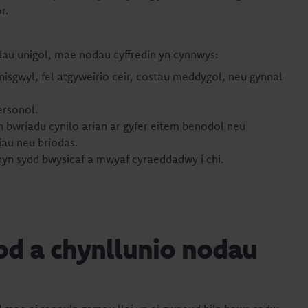
r.
dau unigol, mae nodau cyffredin yn cynnwys:
nnisgwyl, fel atgyweirio ceir, costau meddygol, neu gynnal
ersonol.
n bwriadu cynilo arian ar gyfer eitem benodol neu
liau neu briodas.
yn sydd bwysicaf a mwyaf cyraeddadwy i chi.
od a chynllunio nodau