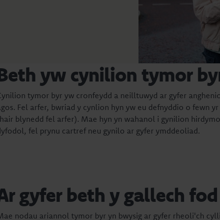
Beth yw cynilion tymor by
Cynilion tymor byr yw cronfeydd a neilltuwyd ar gyfer angheni
agos. Fel arfer, bwriad y cynlion hyn yw eu defnyddio o fewn yr 
thair blynedd fel arfer). Mae hyn yn wahanol i gynilion hirdymo
dyfodol, fel prynu cartref neu gynilo ar gyfer ymddeoliad.
Ar gyfer beth y gallech fod
Mae nodau ariannol tymor byr yn bwysig ar gyfer rheoli'ch cylli