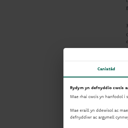
t
Caniatâd
Rydym yn defnyddio cwcis ar
Mae rhai cwcis yn hanfodol i 
Mae eraill yn ddewisol ac mae
defnyddiwr ac argymell cynnw