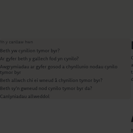
Yn y canllaw hwn
Beth yw cynilion tymor byr?
Ar gyfer beth y gallech fod yn cynilo?
Awgrymiadau ar gyfer gosod a chynllunio nodau cynilo
tymor byr
Beth allwch chi ei wneud â chynilion tymor byr?
Beth sy'n gwneud nod cynilo tymor byr da?
Canlyniadau allweddol