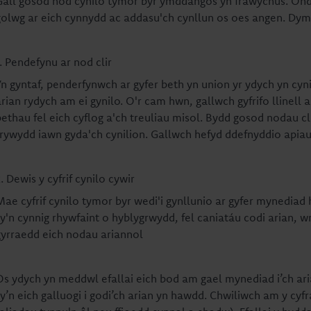
Gall gosod nod cynilo tymor byr ymddangos yn frawychus. Ond
golwg ar eich cynnydd ac addasu'ch cynllun os oes angen. Dym
. Pendefynu ar nod clir
Yn gyntaf, penderfynwch ar gyfer beth yn union yr ydych yn cyni
rian rydych am ei gynilo. O'r cam hwn, gallwch gyfrifo llinell am
bethau fel eich cyflog a'ch treuliau misol. Bydd gosod nodau cli
trywydd iawn gyda'ch cynilion. Gallwch hefyd ddefnyddio apiau
. Dewis y cyfrif cynilo cywir
Mae cyfrif cynilo tymor byr wedi'i gynllunio ar gyfer mynediad h
y'n cynnig rhywfaint o hyblygrwydd, fel caniatáu codi arian, wrth
gyrraedd eich nodau ariannol
Os ydych yn meddwl efallai eich bod am gael mynediad i’ch ari
sy’n eich galluogi i godi’ch arian yn hawdd. Chwiliwch am y cy