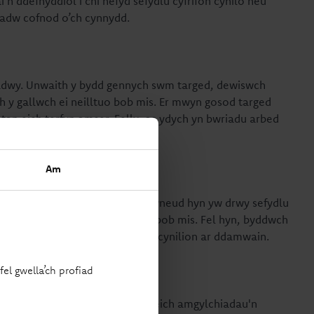
i’n ddefnyddiol i chi hefyd sefydlu cyfrifon cynilo neu
adw cofnod o’ch cynnydd.
dadwy. Unwaith y bydd gennych swm targed, dewiswch
wch y gallwch ei neilltuo bob mis. Er mwyn gosod targed
 tan eich terfyn amser. Felly, os ydych yn bwriadu arbed
is.
Am
ar y trywydd iawn. Un ffordd o wneud hyn yw drwy sefydlu
l i'ch cyfrif cynilo tymor byr bob mis. Fel hyn, byddwch
yn llai tebygol o ddefnyddio’ch cynilion ar ddamwain.
el gwella’ch profiad
 yn dal i weithio i chi. Os bydd eich amgylchiadau'n