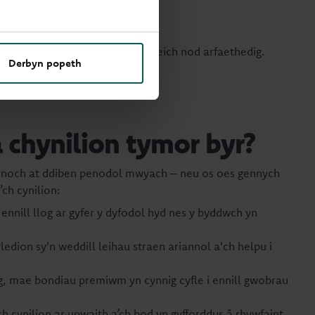
ol neu eich amserlen.
 arbedion gwirioneddol yn erbyn eich nod arfaethedig.
Derbyn popeth
 chynilion tymor byr?
 arnoch at ddiben penodol mwyach – neu os oes gennych
ch cynilion:
 ennill llog ar gyfer y dyfodol hyd nes y byddwch yn
ledion sy'n weddill leihau straen ariannol a'ch helpu i
g, mae bondiau premiwm yn cynnig cyfle i ennill gwobrau
h cynilion ar unwaith a’ch bod yn gyfforddus â rhywfaint