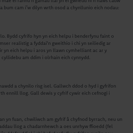
 mae ei rannu'n gamau llai yn ei gwneud hi'n haws cadw
a bum cam i’w dilyn wrth osod a chynllunio eich nodau:
lo. Bydd cyfrifo hyn yn eich helpu i benderfynu faint o
ser realistig a fyddai'n gweithio i chi yn seiliedig ar
r yn eich helpu i aros yn llawn cymhelliant ac ar y
 cyllidebu am ddim i olrhain eich cynnydd.
awdd a chynilo risg isel. Gallwch ddod o hyd i gyfrifon
 ennill llog. Gall dewis y cyfrif cywir eich cefnogi i
an yn fuan, chwiliwch am gyfrif â chyfnod byrrach, neu un
fraddau llog a chadarnhewch a oes unrhyw ffioedd (fel