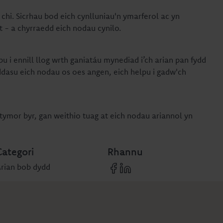
i chi. Sicrhau bod eich cynlluniau'n ymarferol ac yn
t - a chyrraedd eich nodau cynilo.
pu i ennill llog wrth ganiatáu mynediad i’ch arian pan fydd
ddasu eich nodau os oes angen, eich helpu i gadw'ch
ymor byr, gan weithio tuag at eich nodau ariannol yn
Categori
Rhannu
Arian bob dydd