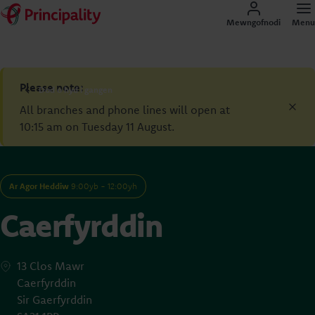
Mewngofnodi
Menu
Please note:
Dod o hyd i gangen
All branches and phone lines will open at
10:15 am on Tuesday 11 August.
Ar Agor Heddiw
9:00yb - 12:00yh
Caerfyrddin
13 Clos Mawr
Caerfyrddin
Sir Gaerfyrddin