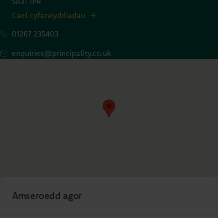
SA31 1PR
Cael cyfarwyddiadau
01267 235403
enquiries@principality.co.uk
Amseroedd agor