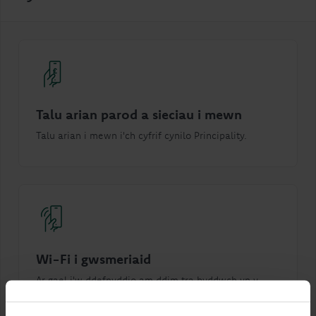
Talu arian parod a sieciau i mewn
Talu arian i mewn i'ch cyfrif cynilo Principality.
Wi-Fi i gwsmeriaid
Ar gael i'w ddefnyddio am ddim tra byddwch yn y
gangen yn ôl yr angen.