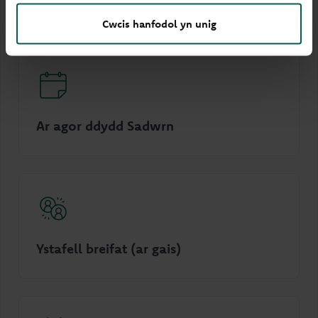
Dolen sain
Cwcis hanfodol yn unig
Ar agor ddydd Sadwrn
Ystafell breifat (ar gais)