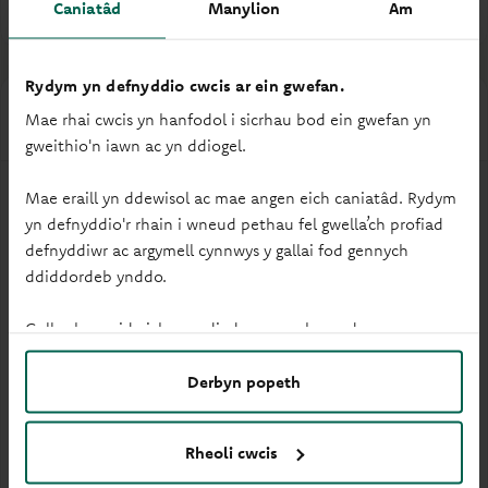
Caniatâd
Manylion
Am
Rydym yn defnyddio cwcis ar ein gwefan.
Hygyrchedd
Mae rhai cwcis yn hanfodol i sicrhau bod ein gwefan yn
gweithio'n iawn ac yn ddiogel.
Mae eraill yn ddewisol ac mae angen eich caniatâd. Rydym
yn defnyddio'r rhain i wneud pethau fel gwella’ch profiad
defnyddiwr ac argymell cynnwys y gallai fod gennych
ddiddordeb ynddo.
Mynediad cadeiriau olwyn
Gallwch newid eich gosodiadau ar unrhyw adeg.
Derbyn popeth
Rheoli cwcis