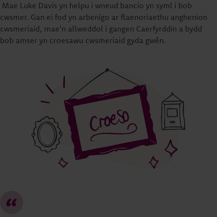
Mae Luke Davis yn helpu i wneud bancio yn syml i bob
cwsmer. Gan ei fod yn arbenigo ar flaenoriaethu anghenion
cwsmeriaid, mae'n allweddol i gangen Caerfyrddin a bydd
bob amser yn croesawu cwsmeriaid gyda gwên.