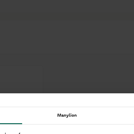
gwsmeriaid
 ddefnyddio am
ddwch yn y gangen
Manylion
en.