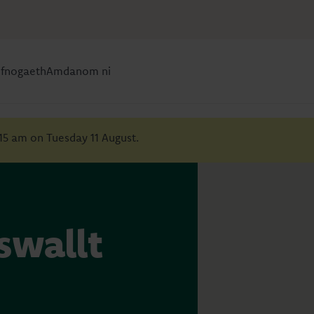
efnogaeth
Amdanom ni
:15 am on Tuesday 11 August.
swallt