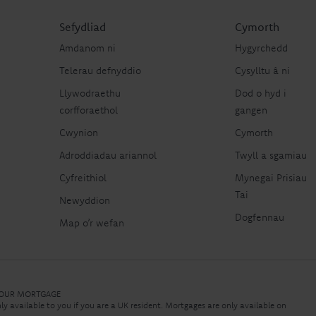
Sefydliad
Cymorth
Amdanom ni
Hygyrchedd
Telerau defnyddio
Cysylltu â ni
Llywodraethu
Dod o hyd i
corfforaethol
gangen
Cwynion
Cymorth
Adroddiadau ariannol
Twyll a sgamiau
Cyfreithiol
Mynegai Prisiau
Tai
Newyddion
Dogfennau
Map o’r wefan
 YOUR MORTGAGE
nly available to you if you are a UK resident. Mortgages are only available on