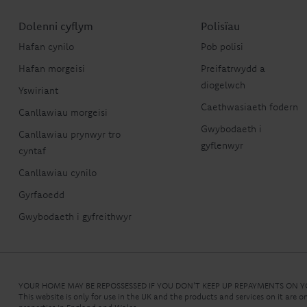
Dolenni cyflym
Polisïau
Hafan cynilo
Pob polisi
Hafan morgeisi
Preifatrwydd a
diogelwch
Yswiriant
Caethwasiaeth fodern
Canllawiau morgeisi
Gwybodaeth i
Canllawiau prynwyr tro
gyflenwyr
cyntaf
Canllawiau cynilo
Gyrfaoedd
Gwybodaeth i gyfreithwyr
YOUR HOME MAY BE REPOSSESSED IF YOU DON'T KEEP UP REPAYMENTS ON
This website is only for use in the UK and the products and services on it are o