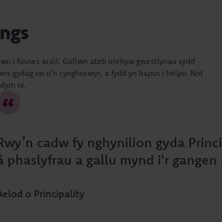
ings
mewn i fusnes arall. Gallwn ateb unrhyw gwestiynau sydd
wrs gydag un o’n cynghorwyr, a fydd yn hapus i helpu. Nid
dym ni.
Rwy’n cadw fy nghynilion gyda Princi
â phaslyfrau a gallu mynd i'r gangen
Aelod o Principality