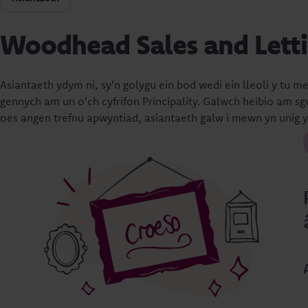
Woodhead Sales and Lett
Asiantaeth ydym ni, sy'n golygu ein bod wedi ein lleoli y tu 
gennych am un o'ch cyfrifon Principality. Galwch heibio am sg
oes angen trefnu apwyntiad, asiantaeth galw i mewn yn unig y