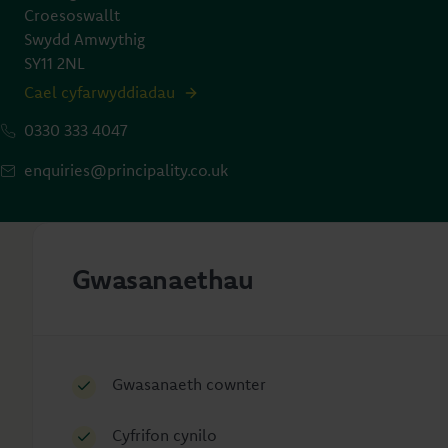
Croesoswallt
Swydd Amwythig
SY11 2NL
Cael cyfarwyddiadau
0330 333 4047
enquiries@principality.co.uk
Gwasanaethau
Gwasanaeth cownter
Cyfrifon cynilo