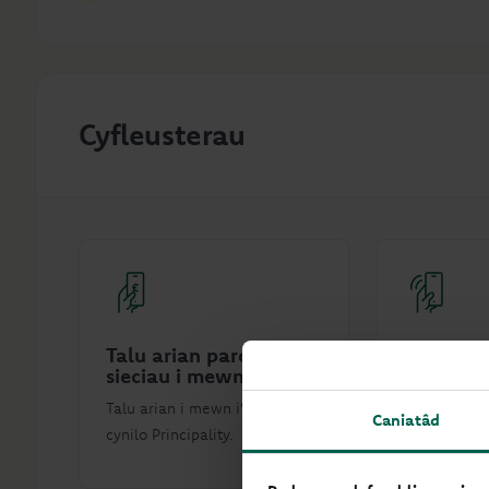
Cyfleusterau
Talu arian parod a
Wi-Fi i 
sieciau i mewn
Ar gael i'w
Talu arian i mewn i'ch cyfrif
ddim tra by
Caniatâd
cynilo Principality.
yn ôl yr ang