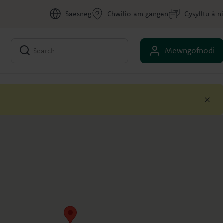
Saesneg
Chwilio am gangen
Cysylltu â ni
Mewngofnodi