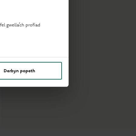
el gwella’ch profiad
Derbyn popeth