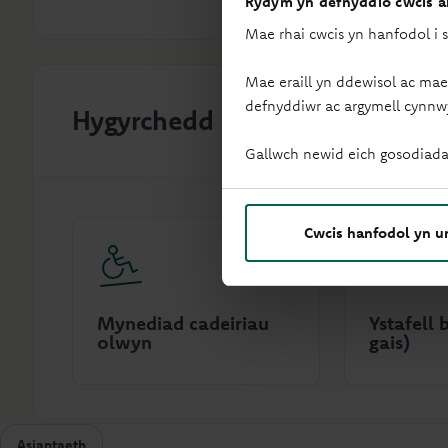
Rydym yn defnyddio cwcis ar
Mae rhai cwcis yn hanfodol i 
Mae eraill yn ddewisol ac mae
defnyddiwr ac argymell cynnw
Hygyrchedd
Gallwch newid eich gosodiada
Cwcis hanfodol yn u
Mynediad cadeiriau
Ystafell b
olwyn
gais)
Asiantaeth