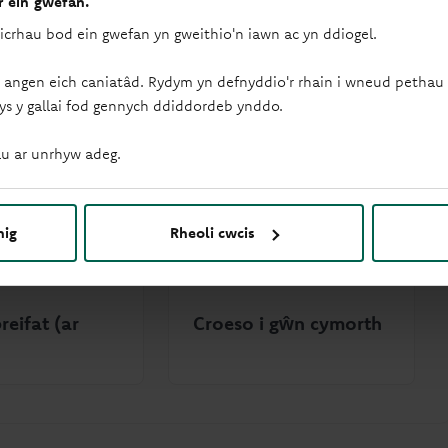
 ein gwefan.
sicrhau bod ein gwefan yn gweithio'n iawn ac yn ddiogel.
 angen eich caniatâd. Rydym yn defnyddio'r rhain i wneud pethau f
ys y gallai fod gennych ddiddordeb ynddo.
u ar unrhyw adeg.
nig
Rheoli cwcis
reifat (ar
Croeso i gŵn cymorth