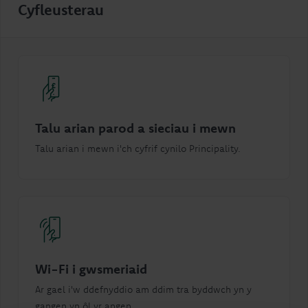
Cyfleusterau
Talu arian parod a sieciau i mewn
Talu arian i mewn i'ch cyfrif cynilo Principality.
Wi-Fi i gwsmeriaid
Ar gael i'w ddefnyddio am ddim tra byddwch yn y
gangen yn ôl yr angen.