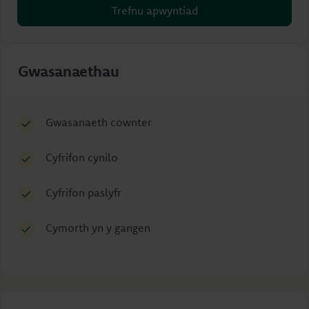
Trefnu apwyntiad
Gwasanaethau
Gwasanaeth cownter
Cyfrifon cynilo
Cyfrifon paslyfr
Cymorth yn y gangen