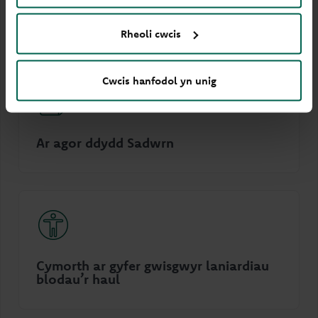
Dolen sain
Rheoli cwcis
Cwcis hanfodol yn unig
Ar agor ddydd Sadwrn
Cymorth ar gyfer gwisgwyr laniardiau
blodau’r haul