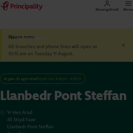
Mewngofnodi
Menu
Please note:
Dod o hyd i gangen
All branches and phone lines will open at
10:15 am on Tuesday 11 August.
Ar gau. Ar agor nesaf
Dydd Llun 9:30yb - 4:30yh
Llanbedr Pont Steffan
Yr Hen Arad
45 Stryd Fawr
Llanbedr Pont Steffan