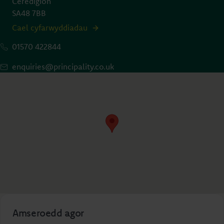
Ceredigion
SA48 7BB
Cael cyfarwyddiadau
01570 422844
enquiries@principality.co.uk
Amseroedd agor