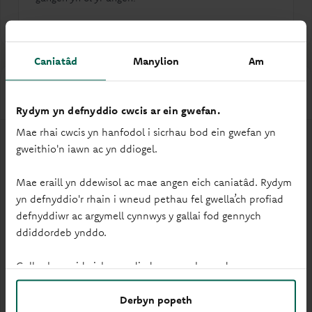
Caniatâd
Manylion
Am
Hygyrchedd
Rydym yn defnyddio cwcis ar ein gwefan.
Mae rhai cwcis yn hanfodol i sicrhau bod ein gwefan yn
gweithio'n iawn ac yn ddiogel.
Mae eraill yn ddewisol ac mae angen eich caniatâd. Rydym
yn defnyddio'r rhain i wneud pethau fel gwella’ch profiad
Mynediad cadeiriau olwyn
defnyddiwr ac argymell cynnwys y gallai fod gennych
ddiddordeb ynddo.
Gallwch newid eich gosodiadau ar unrhyw adeg.
Derbyn popeth