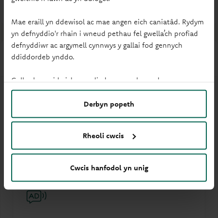
Mae eraill yn ddewisol ac mae angen eich caniatâd. Rydym
yn defnyddio'r rhain i wneud pethau fel gwella’ch profiad
defnyddiwr ac argymell cynnwys y gallai fod gennych
Hygyrchedd
ddiddordeb ynddo.
Gallwch newid eich gosodiadau ar unrhyw adeg.
Derbyn popeth
Rheoli cwcis
Mynediad cadeiriau olwyn
Cwcis hanfodol yn unig