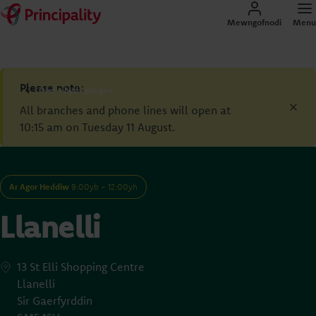
Mewngofnodi
Menu
Please note:
Dod o hyd i gangen
All branches and phone lines will open at
10:15 am on Tuesday 11 August.
Ar Agor Heddiw
9:00yb - 12:00yh
Llanelli
13 St Elli Shopping Centre
Llanelli
Sir Gaerfyrddin