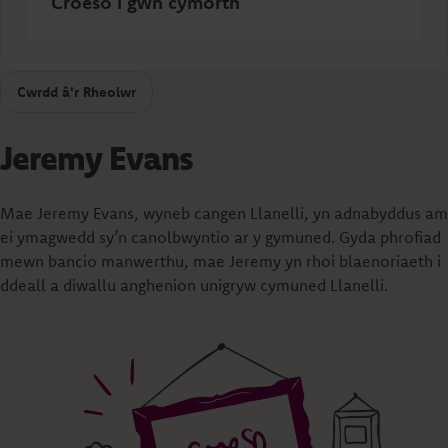
Croeso i gŵn cymorth
Cwrdd â'r Rheolwr
Jeremy Evans
Mae Jeremy Evans, wyneb cangen Llanelli, yn adnabyddus am
ei ymagwedd sy’n canolbwyntio ar y gymuned. Gyda phrofiad
mewn bancio manwerthu, mae Jeremy yn rhoi blaenoriaeth i
ddeall a diwallu anghenion unigryw cymuned Llanelli.