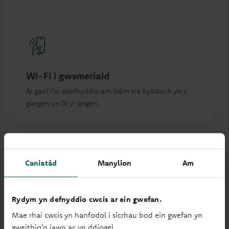
Wi-Fi i gwsmeriaid
Ar gael i'w ddefnyddio am ddim tra byddwch yn y
gangen yn ôl yr angen.
Caniatâd
Manylion
Am
Peiriant cyfrif darnau arian
Rydym yn defnyddio cwcis ar ein gwefan.
Cyfrwch y darnau arian rydych chi wedi bod yn eu
Mae rhai cwcis yn hanfodol i sicrhau bod ein gwefan yn
cynilo.
gweithio'n iawn ac yn ddiogel.