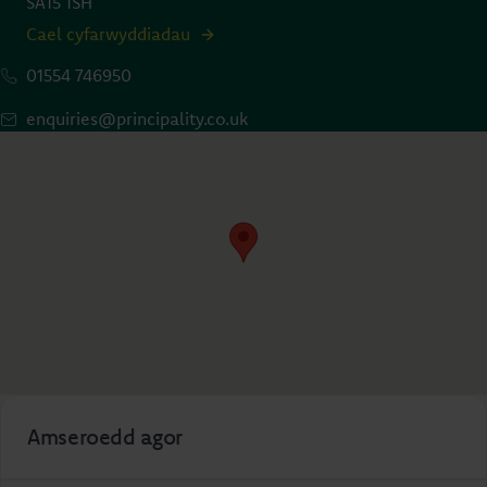
SA15 1SH
Cael cyfarwyddiadau
01554 746950
enquiries@principality.co.uk
Amseroedd agor