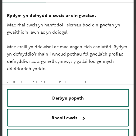
Rydym yn defnyddio cwcis ar ein gwefan.
Mae rhai cwcis yn hanfodol i sicrhau bod ein gwefan yn
Hygyrchedd
gweithio'n iawn ac yn ddiogel.
Mae eraill yn ddewisol ac mae angen eich caniatâd. Rydym
yn defnyddio'r rhain i wneud pethau fel gwella’ch profiad
defnyddiwr ac argymell cynnwys y gallai fod gennych
ddiddordeb ynddo.
Gallwch newid eich gosodiadau ar unrhyw adeg.
Mynediad cadeiriau olwyn
Derbyn popeth
Rheoli cwcis