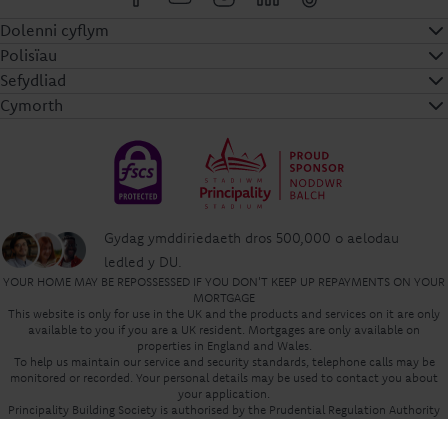
Dolenni cyflym
Polisïau
Sefydliad
Cymorth
Gydag ymddiriedaeth dros 500,000 o aelodau
ledled y DU.
YOUR HOME MAY BE REPOSSESSED IF YOU DON'T KEEP UP REPAYMENTS ON YOUR
MORTGAGE
This website is only for use in the UK and the products and services on it are only
available to you if you are a UK resident. Mortgages are only available on
properties in England and Wales.
To help us maintain our service and security standards, telephone calls may be
monitored or recorded. Your personal details may be used to contact you about
your application.
Principality Building Society is authorised by the Prudential Regulation Authority
and regulated by the Financial Conduct Authority and the Prudential Regulation
Authority, reference number 155998.