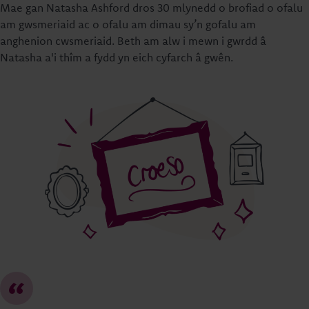
Mae gan Natasha Ashford dros 30 mlynedd o brofiad o ofalu
am gwsmeriaid ac o ofalu am dimau sy’n gofalu am
anghenion cwsmeriaid. Beth am alw i mewn i gwrdd â
Natasha a'i thîm a fydd yn eich cyfarch â gwên.