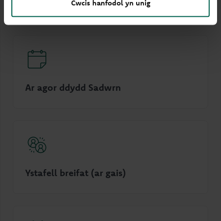
Dolen sain
Cwcis hanfodol yn unig
Ar agor ddydd Sadwrn
Ystafell breifat (ar gais)