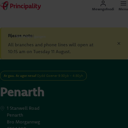
Mewngofnodi
Menu
Please note:
Dod o hyd i gangen
All branches and phone lines will open at
10:15 am on Tuesday 11 August.
Ar gau. Ar agor nesaf
Dydd Gwener 9:30yb - 4:30yh
Penarth
1 Stanwell Road
Penarth
Bro Morgannwg