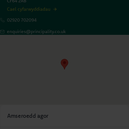
CF64 2AB
Cael cyfarwyddiadau
02920 702094
enquiries@principality.co.uk
Amseroedd agor