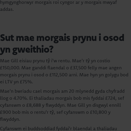
hymgynghorwyr morgais roi cyngor ar y morgais mwyaf
addas.
Sut mae morgais prynu i osod
yn gweithio?
Mae Gill eisiau prynu tŷ i'w rentu. Mae'r tŷ yn costio
£150,000. Mae ganddi flaendal o £37,500 felly mae angen
morgais prynu i osod o £112,500 arni. Mae hyn yn golygu bod
ei LTV yn £75%.
Mae'n bwriadu cael morgais am 20 mlynedd gyda chyfradd
llog o 4.70%. Ei thaliadau morgais bob mis fyddai £724, sef
cyfanswm o £8,688 y flwyddyn. Mae Gill yn disgwyl ennill
£900 bob mis o rentu'r tŷ, sef cyfanswm o £10,800 y
flwyddyn.
Cyfanswm ei buddsoddiad fyddai'r blaendal a thaliadau