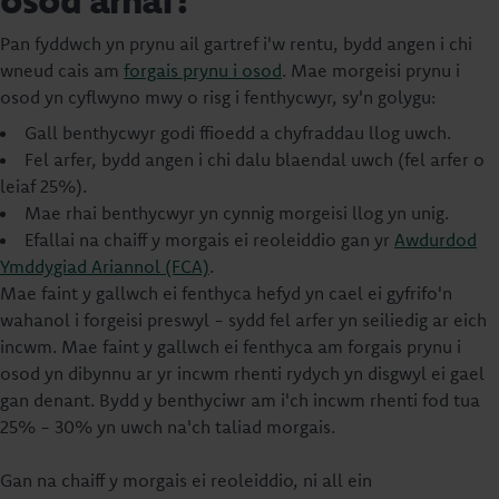
Pan fyddwch yn prynu ail gartref i'w rentu, bydd angen i chi
wneud cais am
forgais prynu i osod
. Mae morgeisi prynu i
osod yn cyflwyno mwy o risg i fenthycwyr, sy'n golygu:
Gall benthycwyr godi ffioedd a chyfraddau llog uwch.
Fel arfer, bydd angen i chi dalu blaendal uwch (fel arfer o
leiaf 25%).
Mae rhai benthycwyr yn cynnig morgeisi llog yn unig.
Efallai na chaiff y morgais ei reoleiddio gan yr
Awdurdod
Ymddygiad Ariannol (FCA)
.
Mae faint y gallwch ei fenthyca hefyd yn cael ei gyfrifo'n
wahanol i forgeisi preswyl - sydd fel arfer yn seiliedig ar eich
incwm. Mae faint y gallwch ei fenthyca am forgais prynu i
osod yn dibynnu ar yr incwm rhenti rydych yn disgwyl ei gael
gan denant. Bydd y benthyciwr am i'ch incwm rhenti fod tua
25% - 30% yn uwch na'ch taliad morgais.
Gan na chaiff y morgais ei reoleiddio, ni all ein