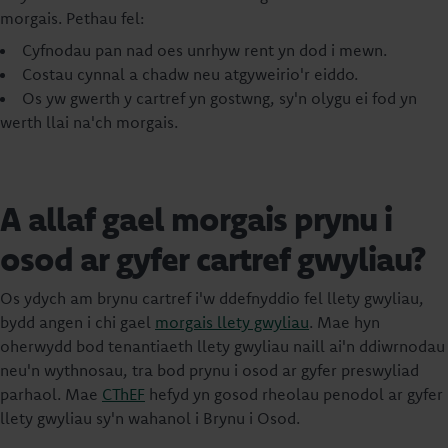
morgais. Pethau fel:
Cyfnodau pan nad oes unrhyw rent yn dod i mewn.
Costau cynnal a chadw neu atgyweirio'r eiddo.
Os yw gwerth y cartref yn gostwng, sy'n olygu ei fod yn
werth llai na'ch morgais.
A allaf gael morgais prynu i
osod ar gyfer cartref gwyliau?
Os ydych am brynu cartref i'w ddefnyddio fel llety gwyliau,
bydd angen i chi gael
morgais llety gwyliau
. Mae hyn
oherwydd bod tenantiaeth llety gwyliau naill ai'n ddiwrnodau
neu'n wythnosau, tra bod prynu i osod ar gyfer preswyliad
parhaol. Mae
CThEF
hefyd yn gosod rheolau penodol ar gyfer
llety gwyliau sy'n wahanol i Brynu i Osod.