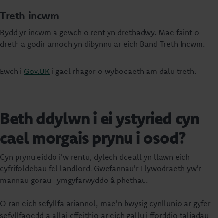
Treth incwm
Bydd yr incwm a gewch o rent yn drethadwy. Mae faint o
dreth a godir arnoch yn dibynnu ar eich Band Treth Incwm.
Ewch i
Gov.UK
i gael rhagor o wybodaeth am dalu treth.
Beth ddylwn i ei ystyried cyn
cael morgais prynu i osod?
Cyn prynu eiddo i'w rentu, dylech ddeall yn llawn eich
cyfrifoldebau fel landlord. Gwefannau'r Llywodraeth yw'r
mannau gorau i ymgyfarwyddo â phethau.
O ran eich sefyllfa ariannol, mae'n bwysig cynllunio ar gyfer
sefyllfaoedd a allai effeithio ar eich gallu i fforddio taliadau