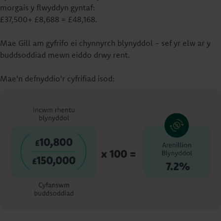
morgais y flwyddyn gyntaf:
£37,500+ £8,688 = £48,168.
Mae Gill am gyfrifo ei chynnyrch blynyddol - sef yr elw ar y
buddsoddiad mewn eiddo drwy rent.
Mae'n defnyddio'r cyfrifiad isod: