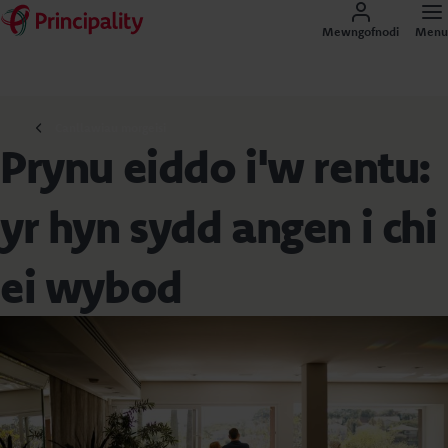
Mewngofnodi
Menu
Canllawiau morgeisi
Prynu eiddo i'w rentu:
yr hyn sydd angen i chi
ei wybod