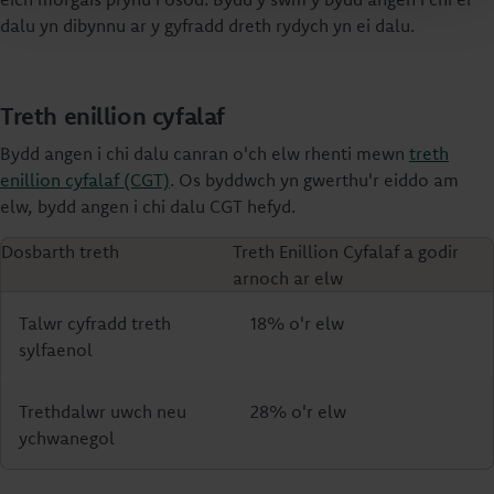
dalu yn dibynnu ar y gyfradd dreth rydych yn ei dalu.
Treth enillion cyfalaf
Bydd angen i chi dalu canran o'ch elw rhenti mewn
treth
enillion cyfalaf (CGT)
. Os byddwch yn gwerthu'r eiddo am
elw, bydd angen i chi dalu CGT hefyd.
Dosbarth treth
Treth Enillion Cyfalaf a godir
arnoch ar elw
Talwr cyfradd treth
18% o'r elw
sylfaenol
Trethdalwr uwch neu
28% o'r elw
ychwanegol