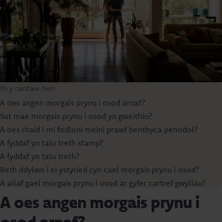
Yn y canllaw hwn
A oes angen morgais prynu i osod arnaf?
Sut mae morgais prynu i osod yn gweithio?
A oes rhaid i mi fodloni meini prawf benthyca penodol?
A fyddaf yn talu treth stamp?
A fyddaf yn talu treth?
Beth ddylwn i ei ystyried cyn cael morgais prynu i osod?
A allaf gael morgais prynu i osod ar gyfer cartref gwyliau?
A oes angen morgais prynu i
osod arnaf?