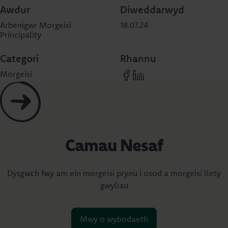
Awdur
Diweddarwyd
Arbenigwr Morgeisi
18.07.24
Principality
Categori
Rhannu
Morgeisi
Camau Nesaf
Dysgwch fwy am ein morgeisi prynu i osod a morgeisi llety
gwyliau
Mwy o wybodaeth