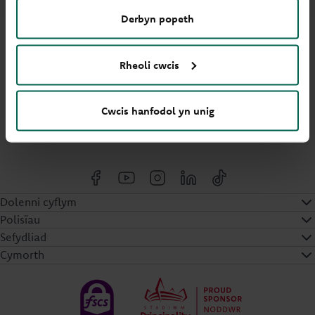
Derbyn popeth
Rheoli cwcis
Saesneg
Cwcis hanfodol yn unig
Cookies settings
Dolenni cyflym
Polisïau
Sefydliad
Cymorth