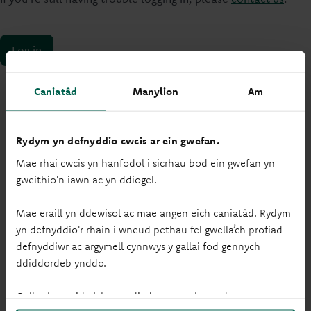
Log in
Caniatâd
Manylion
Am
Rydym yn defnyddio cwcis ar ein gwefan.
Mae rhai cwcis yn hanfodol i sicrhau bod ein gwefan yn
gweithio'n iawn ac yn ddiogel.
Mae eraill yn ddewisol ac mae angen eich caniatâd. Rydym
yn defnyddio'r rhain i wneud pethau fel gwella’ch profiad
defnyddiwr ac argymell cynnwys y gallai fod gennych
ddiddordeb ynddo.
Gallwch newid eich gosodiadau ar unrhyw adeg.