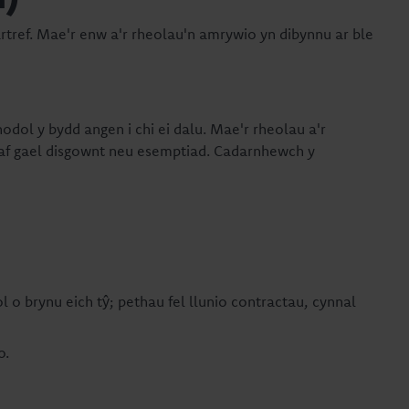
artref. Mae'r enw a'r rheolau'n amrywio yn dibynnu ar ble
dol y bydd angen i chi ei dalu. Mae'r rheolau a'r
taf gael disgownt neu esemptiad. Cadarnhewch y
l o brynu eich t
ŷ; pethau fel llunio contractau, cynnal
o.