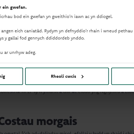
 ein gwefan.
Bydd eich cyfreithiwr neu drawsgludwr yn cynnal chwiliadau i wi
sicrhau bod ein gwefan yn gweithio'n iawn ac yn ddiogel.
Gwaith ffordd neu ddatblygiadau arfaethedig gerllaw.
Risgiau llifogydd neu ddraenio
 angen eich caniatâd. Rydym yn defnyddio'r rhain i wneud pethau f
Cyfyngiadau cyfreithiol ar y tir.
ys y gallai fod gennych ddiddordeb ynddo.
u ar unrhyw adeg.
Ffioedd cofrestru tir
Unwaith y bydd y gwerthiant wedi'i gwblhau, bydd eich cyfreithi
nig
Rheoli cwcis
dibynnu ar werth yr eiddo.
Cofrestrfa Tir EF sy'n ymdrin â thir ac eiddo yng Nghymru a Lloe
Costau morgais
n ogystal â'ch ad-daliadau misol, efallai y bydd yn rhaid i chi d