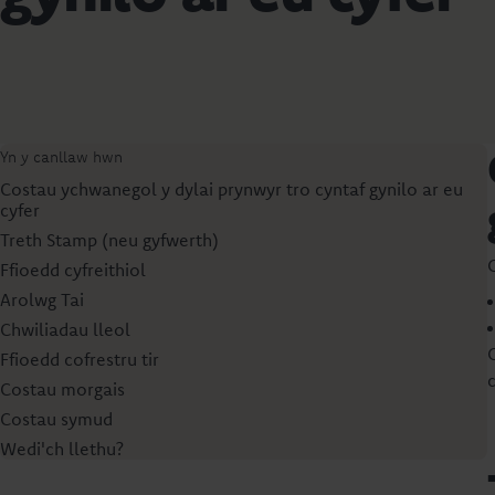
Yn y canllaw hwn
Costau ychwanegol y dylai prynwyr tro cyntaf gynilo ar eu
cyfer
Treth Stamp (neu gyfwerth)
Ffioedd cyfreithiol
Arolwg Tai
Chwiliadau lleol
Ffioedd cofrestru tir
c
Costau morgais
Costau symud
Wedi'ch llethu?