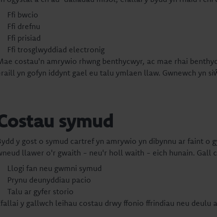
Ffi bwcio
Ffi drefnu
Ffi prisiad
Ffi trosglwyddiad electronig
Mae costau'n amrywio rhwng benthycwyr, ac mae rhai benthyc
eraill yn gofyn iddynt gael eu talu ymlaen llaw. Gwnewch yn s
Costau symud
Bydd y gost o symud cartref yn amrywio yn dibynnu ar faint o 
wneud llawer o'r gwaith - neu'r holl waith - eich hunain. Gall
Llogi fan neu gwmni symud
Prynu deunyddiau pacio
Talu ar gyfer storio
Efallai y gallwch leihau costau drwy ffonio ffrindiau neu deul