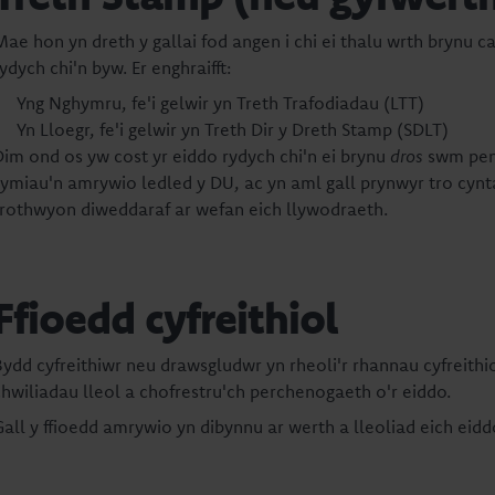
Mae hon yn dreth y gallai fod angen i chi ei thalu wrth brynu c
ydych chi'n byw. Er enghraifft:
Yng Nghymru, fe'i gelwir yn Treth Trafodiadau (LTT)
Yn Lloegr, fe'i gelwir yn Treth Dir y Dreth Stamp (SDLT)
Dim ond os yw cost yr eiddo rydych chi'n ei brynu
dros
swm peno
symiau'n amrywio ledled y DU, ac yn aml gall prynwyr tro cyn
trothwyon diweddaraf ar wefan eich llywodraeth.
Ffioedd cyfreithiol
Bydd cyfreithiwr neu drawsgludwr yn rheoli'r rhannau cyfreithio
chwiliadau lleol a chofrestru'ch perchenogaeth o'r eiddo.
Gall y ffioedd amrywio yn dibynnu ar werth a lleoliad eich eidd