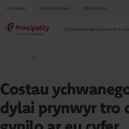
Personol
Intermediaries
Masnachol
Cynilion
Morgeisi
Cymorth a ch
Canllawiau ar gyfer prynwyr tro cyntaf
Costau ychwanego
dylai prynwyr tro 
gynilo ar eu cyfer