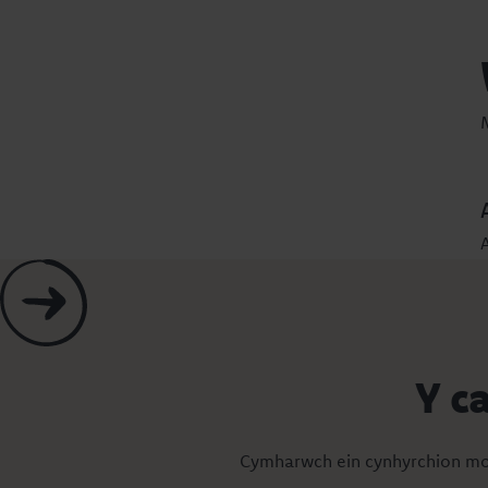
Y c
Cymharwch ein cynhyrchion mor