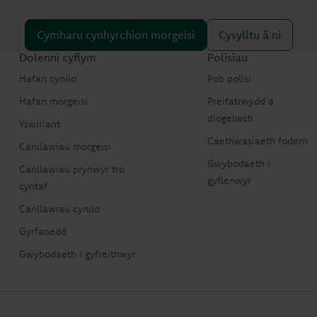
Cymharu cynhyrchion morgeisi
Cysylltu â ni
Dolenni cyflym
Polisïau
Hafan cynilo
Pob polisi
Hafan morgeisi
Preifatrwydd a
diogelwch
Yswiriant
Caethwasiaeth fodern
Canllawiau morgeisi
Gwybodaeth i
Canllawiau prynwyr tro
gyflenwyr
cyntaf
Canllawiau cynilo
Gyrfaoedd
Gwybodaeth i gyfreithwyr