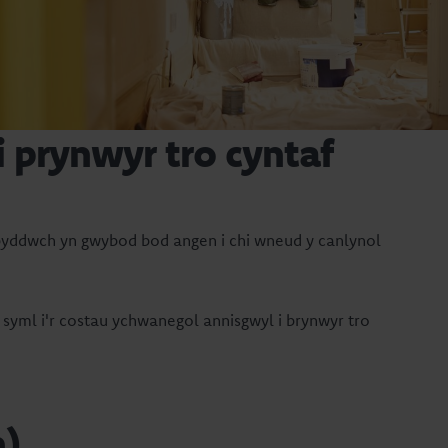
 prynwyr tro cyntaf
y byddwch yn gwybod bod angen i chi wneud y canlynol
w syml i'r costau ychwanegol annisgwyl i brynwyr tro
h)