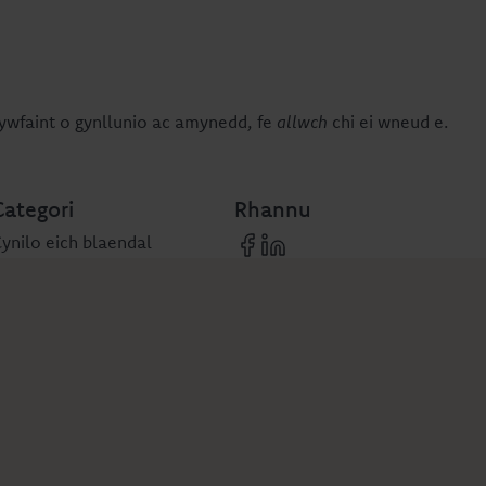
ywfaint o gynllunio ac amynedd, fe
allwch
chi ei wneud e.
Categori
Rhannu
ynilo eich blaendal