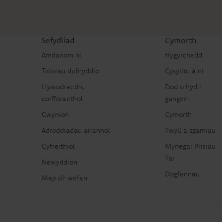
Sefydliad
Cymorth
Amdanom ni
Hygyrchedd
Telerau defnyddio
Cysylltu â ni
Llywodraethu
Dod o hyd i
corfforaethol
gangen
Cwynion
Cymorth
Adroddiadau ariannol
Twyll a sgamiau
Cyfreithiol
Mynegai Prisiau
Tai
Newyddion
Dogfennau
Map o’r wefan