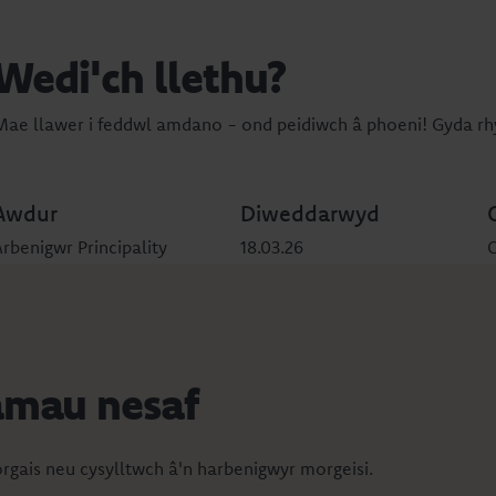
Wedi'ch llethu?
Mae llawer i feddwl amdano - ond peidiwch â phoeni! Gyda rh
Awdur
Diweddarwyd
Arbenigwr Principality
18.03.26
C
amau nesaf
gais neu cysylltwch â'n harbenigwyr morgeisi.