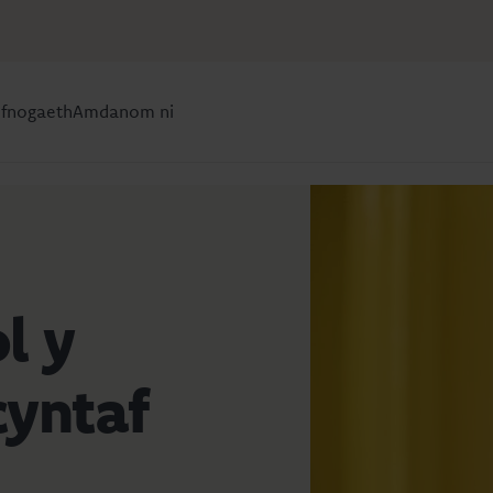
efnogaeth
Amdanom ni
l y
cyntaf