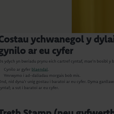
Costau ychwanegol y dylai
gynilo ar eu cyfer
Os ydych yn bwriadu prynu eich cartref cyntaf, mae'n bosibl 
Cynilo ar gyfer
blaenda
l
.
Ymrwymo i ad-daliadau morgais bob mis.
Ond, nid dyna'r unig gostau i baratoi ar eu cyfer. Dyma ganlla
yntaf; a sut i baratoi ar eu cyfer.
Treth Stamp (neu gyfwert