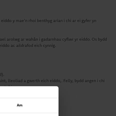
eiddo y mae'n rhoi benthyg arian i chi ar ei gyfer yn
 cael arolwg ar wahân i gadarnhau cyflwr yr eiddo. Os bydd
iddo ac aildrafod eich cynnig.
d).
t, lleoliad a gwerth eich eiddo,. Felly, bydd angen i chi
 i chi.
Am