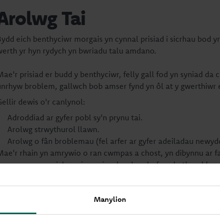
Arolwg Tai
Bydd eich benthyciwr morgais yn cynnal prisiad i sicrhau bod yr 
werth yr hyn rydych yn bwriadu talu amdano.
Mae'r prisiad er budd y benthyciwr, felly gall fod yn syniad da
unrhyw broblem, gallwch bob amser fynd yn ôl at y gwerthiwr e
Gellir dewis o'r canlynol:
Adroddiad ar gyfer pobl sy'n prynu tai.
Arolwg strwythurol llawn.
Arolwg o fân broblemau (fel arfer ar gyfer adeiladau newyd
Mae'r rhain yn amrywio o ran cwmpas a chost, yn dibynnu ar fain
bwyso a mesur eich opsiynau i gyd a phenderfynu beth sydd orau
Manylion
Chwiliadau lleol