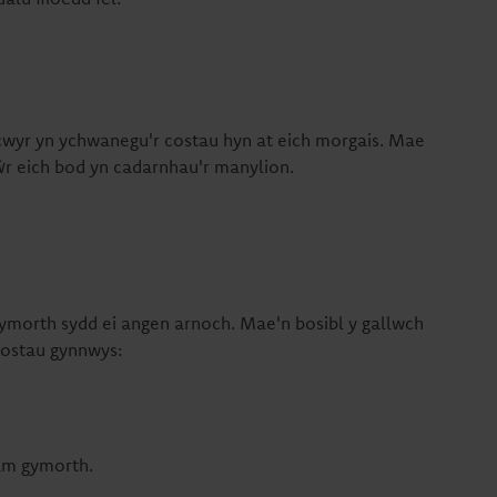
wyr yn ychwanegu'r costau hyn at eich morgais. Mae
iŵr eich bod yn cadarnhau'r manylion.
gymorth sydd ei angen arnoch. Mae'n bosibl y gallwch
 costau gynnwys:
u am gymorth.